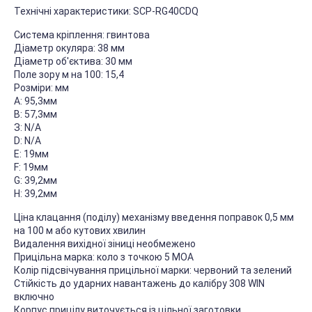
Технічні характеристики: SCP-RG40CDQ
Система кріплення: гвинтова
Діаметр окуляра: 38 мм
Діаметр об'єктива: 30 мм
Поле зору м на 100: 15,4
Розміри: мм
А: 95,3мм
В: 57,3мм
З: N/A
D: N/A
E: 19мм
F: 19мм
G: 39,2мм
H: 39,2мм
Ціна клацання (поділу) механізму введення поправок 0,5 мм
на 100 м або кутових хвилин
Видалення вихідної зіниці необмежено
Прицільна марка: коло з точкою 5 МОА
Колір підсвічування прицільної марки: червоний та зелений
Стійкість до ударних навантажень до калібру 308 WIN
включно
Корпус прицілу виточується із цільної заготовки