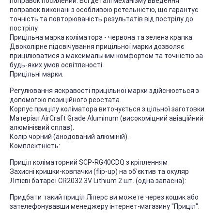
поправок посилений. Всі деталі механізму введення
поправок виконані з особливою ретельністю, що гарантує
точність та повторюваність результатів від пострілу до
пострілу.
Прицільна марка коліматора - червона та зелена крапка.
Двоколірне підсвічування прицільної марки дозволяє
прицілюватися з максимальним комфортом та точністю за
будь-яких умов освітленості.
Прицільні марки.
Регулювання яскравості прицільної марки здійснюється з
допомогою позиційного реостата.
Корпус прицілу коліматора виточується з цільної заготовки.
Матеріал AirCraft Grade Aluminum (високоміцний авіаційний
алюмінієвий сплав).
Колір чорний (анодований алюміній).
Комплектність:
Приціл коліматорний SCP-RG40CDQ з кріпленням
Захисні кришки-ковпачки (flip-up) на об'єктив та окуляр
Літієві батареї CR2032 3V Lithium 2 шт. (одна запасна):
Придбати такий приціл Ліперс ви можете через кошик або
зателефонувавши менеджеру інтернет-магазину "Приціл".