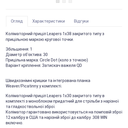
Огляд
Характеристики
Відгуки
Коліматорний приціл Leapers 1х38 закритого типу з
прицільною маркою кругової точки.
Збільшення: 1
Діаметр об'єктива: 30
Прицільна марка: Circle Dot (коло з точкою)
Варіант кріплення: Затискач важеля QD
Швидкознімні кришки та інтегрована планка
Weaver/Picatinny у комплекті.
Коліматорний приціл Leapers 1х30 закритого типу в
комплекті з моноблоком придатний для стрільби з нарізної
та гладкоствольної зброї.
Коліматор гарантовано використовується на помповій зброї
12 калібру в США та нарізній зброї до калібру .308 WIN
включно.