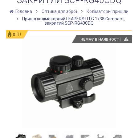
ЗАКРИТИЙ SCP-RG40CDQ
Головна
Оптика для зброї
Коліматорні приціли
Приціл коліматорний LEAPERS UTG 1х38 Compact,
закритий SCP-RG40CDQ
ХІТ!
НЕМАЄ В НАЯВНОСТІ