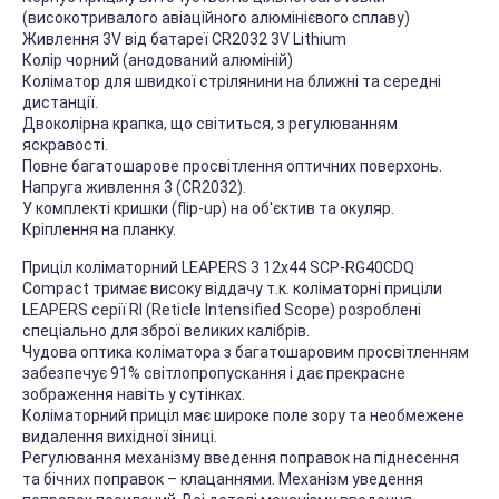
(високотривалого авіаційного алюмінієвого сплаву)
Живлення 3V від батареї CR2032 3V Lithium
Колір чорний (анодований алюміній)
Коліматор для швидкої стрілянини на ближні та середні
дистанції.
Двоколірна крапка, що світиться, з регулюванням
яскравості.
Повне багатошарове просвітлення оптичних поверхонь.
Напруга живлення 3 (CR2032).
У комплекті кришки (flip-up) на об'єктив та окуляр.
Кріплення на планку.
Приціл коліматорний LEAPERS 3 12x44 SCP-RG40CDQ
Compact тримає високу віддачу т.к. коліматорні приціли
LEAPERS серії RI (Reticle Intensified Scope) розроблені
спеціально для зброї великих калібрів.
Чудова оптика коліматора з багатошаровим просвітленням
забезпечує 91% світлопропускання і дає прекрасне
зображення навіть у сутінках.
Коліматорний приціл має широке поле зору та необмежене
видалення вихідної зіниці.
Регулювання механізму введення поправок на піднесення
та бічних поправок – клацаннями. Механізм уведення