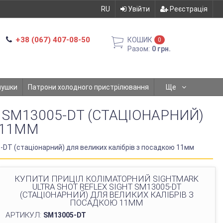
RU
Увійти
Реєстрація
+38 (067) 407-08-50
КОШИК
0
Разом:
0 грн.
мушки
Патрони холодного пристрілювання
Ще
 SM13005-DT (СТАЦІОНАРНИЙ)
 11ММ
5-DT (стаціонарний) для великих калібрів з посадкою 11мм
КУПИТИ ПРИЦІЛ КОЛІМАТОРНИЙ SIGHTMARK
ULTRA SHOT REFLEX SIGHT SM13005-DT
(СТАЦІОНАРНИЙ) ДЛЯ ВЕЛИКИХ КАЛІБРІВ З
ПОСАДКОЮ 11ММ
АРТИКУЛ:
SM13005-DT