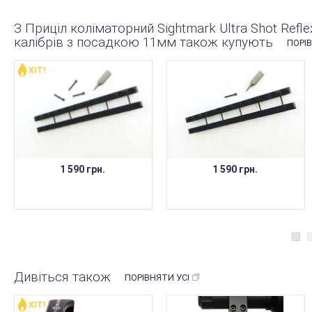
З Приціл коліматорний Sightmark Ultra Shot Refl
калібрів з посадкою 11мм також купують
ПОРІВ
ХІТ!
1 590 грн.
1 590 грн.
Дивіться також
ПОРІВНЯТИ УСІ
ХІТ!