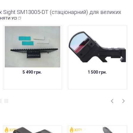
ex Sight SM13005-DT (стаціонарний) для великих
НЯТИ УСІ
5 490 грн.
1 500 грн.
ХІТ!
ХІТ!