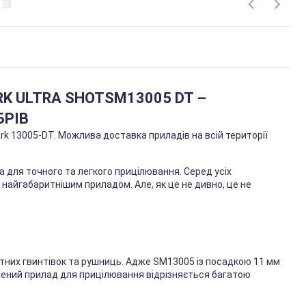
K ULTRA SHOT
SM13005 DT –
БРІВ
rk 13005-DT. Можлива доставка приладів на всій території
а для точного та легкого прицілювання. Серед усіх
найгабаритнішим приладом. Але, як це не дивно, це не
тних гвинтівок та рушниць. Адже SM13005 із посадкою 11 мм
влений прилад для прицілювання відрізняється багатою