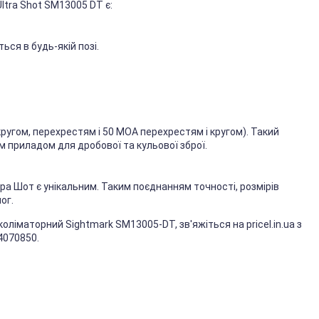
ltra Shot SM13005 DT є:
ься в будь-якій позі.
кругом, перехрестям і 50 МОА перехрестям і кругом). Такий
м приладом для дробової та кульової зброї.
ьтра Шот є унікальним. Таким поєднанням точності, розмірів
ог.
ліматорний Sightmark SM13005-DT, зв'яжіться на pricel.in.ua з
4070850.