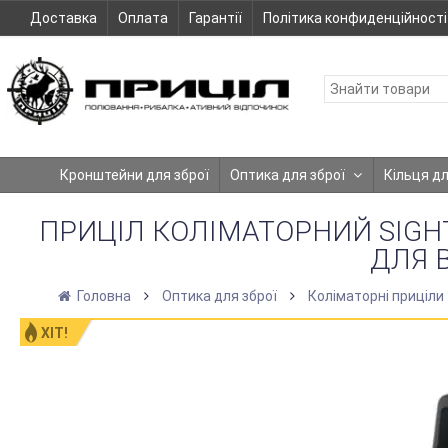
Доставка
Оплата
Гарантії
Політика конфиденційності
Кронштейни для зброї
Оптика для зброї
Кільця д
ПРИЦІЛ КОЛІМАТОРНИЙ SIGHT
ДЛЯ 
Головна
Оптика для зброї
Коліматорні приціли
ХІТ!