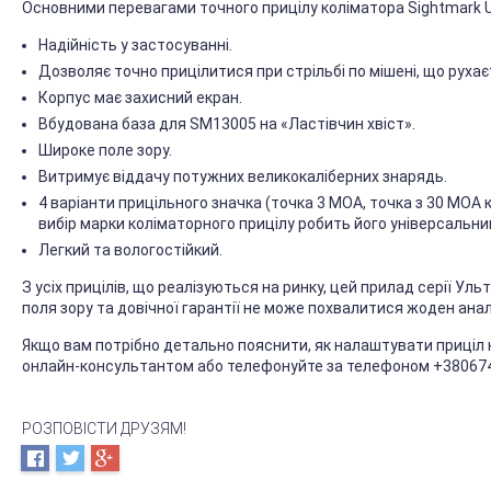
Основними перевагами точного прицілу коліматора Sightmark U
Надійність у застосуванні.
Дозволяє точно прицілитися при стрільбі по мішені, що рухаєт
Корпус має захисний екран.
Вбудована база для SM13005 на «Ластівчин хвіст».
Широке поле зору.
Витримує віддачу потужних великокаліберних знарядь.
4 варіанти прицільного значка (точка 3 МОА, точка з 30 МОА 
вибір марки коліматорного прицілу робить його універсальни
Легкий та вологостійкий.
З усіх прицілів, що реалізуються на ринку, цей прилад серії Ул
поля зору та довічної гарантії не може похвалитися жоден анал
Якщо вам потрібно детально пояснити, як налаштувати приціл ко
онлайн-консультантом або телефонуйте за телефоном +38067
РОЗПОВІСТИ ДРУЗЯМ!