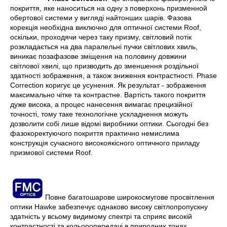
покриття, яке наноситься на одну з поверхонь призменной
обертової системи у вигляді найтонших шарів. Фазова
корекція необхідна виключно для оптичної системи Roof,
оскільки, проходячи через таку призму, світловий потік
розкладається на два паралельні пучки світлових хвиль,
виникає позафазове зміщення на половину довжини
світлової хвилі, що призводить до зменшення роздільної
здатності зображення, а також зниження контрастності. Phase
Correction коригує це усунення. Як результат - зображення
максимально чітке та контрастне. Вартість такого покриття
дуже висока, а процес нанесення вимагає прецизійної
точності, тому таке технологічне ускладнення можуть
дозволити собі лише відомі виробники оптики. Сьогодні без
фазокоректуючого покриття практично немислима
конструкція сучасного високоякісного оптичного приладу
призмової системи Roof.
Повне багатошарове широкосмугове просвітлення
оптики Hawke забезпечує однаково високу світлопропускну
здатність у всьому видимому спектрі та сприяє високій
контрастності та кольоропередачі в природних тонах.