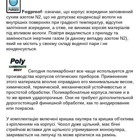
Fogproof
- означає, що корпус зсередини заповнений
сухим азотом N2, що не допускає конденсації вологи на
внутрішніх поверхнях при градієнті температур, відсутня
запітніння зсередини, а отже, не виникає корозія матеріалів
під впливом вологи. Повітря видаляється з приладу та
замінюється інертним газом (в даному випадку азотом N2),
який не містить у своєму складі водяної пари і не
конденсується.
Сегодня поликарбонат все чаще используется для
производства корпусов оптических приборов. Применение
этого материала вполне оправдано его минимальным весом,
химической, термической, механической устойчивостью и
простотой обработки. Поликарбонатные корпуса легкие и в
то же время ударопрочные. Они не требуют дополнительной
дорогостоящей финишной обработки, как то анодирование
или покраска.
У комплектацію включені кришка окуляра та кришка об'єктива
з кріпленням на корпусі. Чохол дуже щільний, має бічні
стрейчові вставки для щільного утримування монокуляра,
закривається на липучці та може кріпитися на ремінь.