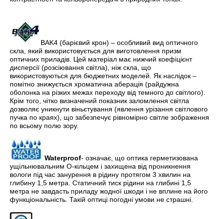
BAK4 (барієвий крон) – особливий вид оптичного
скла, який використовується для виготовлення призм
оптичних приладів. Цей матеріал має нижчий коефіцієнт
дисперсії (розсіювання світла), ніж скла, що
використовуються для бюджетних моделей. Як наслідок –
помітно знижується хроматична аберація (райдужна
оболонка на різких межах переходу від темного до світлого).
Крім того, чітко визначений показник заломлення світла
дозволяє уникнути віньєтування (явлення урізання світлового
пучка по краях), що забезпечує рівномірно світле зображення
по всьому полю зору.
Waterproof
- означає, що оптика герметизована
ущільнювальним О-кільцем і захищена від проникнення
вологи під час занурення в рідину протягом 3 хвилин на
глибину 1,5 метра. Статичний тиск рідини на глибині 1,5
метра не завдасть приладу жодної шкоди і не вплине на його
функціональність. Такій оптиці погодні умови не страшні.