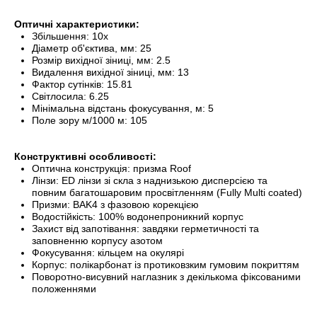
Оптичні характеристики:
Збільшення: 10x
Діаметр об'єктива, мм: 25
Розмір вихідної зіниці, мм: 2.5
Видалення вихідної зіниці, мм: 13
Фактор сутінків: 15.81
Світлосила: 6.25
Мінімальна відстань фокусування, м: 5
Поле зору м/1000 м: 105
Конструктивні особливості:
Оптична конструкція: призма Roof
Лінзи: ED лінзи зі скла з наднизькою дисперсією та
повним багатошаровим просвітленням (Fully Multi coated)
Призми: BAK4 з фазовою корекцією
Водостійкість: 100% водонепроникний корпус
Захист від запотівання: завдяки герметичності та
заповненню корпусу азотом
Фокусування: кільцем на окулярі
Корпус: полікарбонат із протиковзким гумовим покриттям
Поворотно-висувний наглазник з декількома фіксованими
положеннями