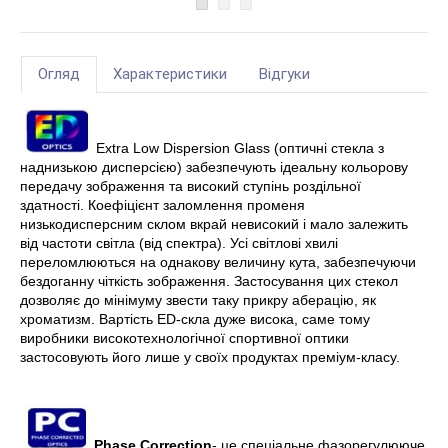
Огляд
Характеристики
Відгуки
Extra Low Dispersion Glass (оптичні стекла з
наднизькою дисперсією) забезпечують ідеальну кольорову
передачу зображення та високий ступінь роздільної
здатності. Коефіцієнт заломлення променя
низькодисперсним склом вкрай невисокий і мало залежить
від частоти світла (від спектра). Усі світлові хвилі
переломлюються на однакову величину кута, забезпечуючи
бездоганну чіткість зображення. Застосування цих стекол
дозволяє до мінімуму звести таку прикру аберацію, як
хроматизм. Вартість ED-скла дуже висока, саме тому
виробники високотехнологічної спортивної оптики
застосовують його лише у своїх продуктах преміум-класу.
Phase Correction
- це спеціальне фазорегулююче