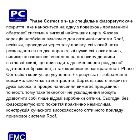
Phase Correction
- це спеціальне фазорегулююче
покриття, яке наноситься на одну з поверхонь призменной
обертової системи у вигляді найтонших шарів. Фазова
корекція необхідна виключно для оптичної системи Roof,
оскільки, проходячи через таку призму, світловий потік
розкладається на два паралельні пучки світлових хвиль,
виникає позафазове зміщення на половину довжини
світлової хвилі, що призводить до зменшення роздільної
здатності зображення, а також зниження контрастності. Phase
Correction коригує це усунення. Як результат - зображення
максимально чітке та контрастне. Вартість такого покриття
дуже висока, а процес нанесення вимагає прецизійної
точності, тому таке технологічне ускладнення можуть
дозволити собі лише відомі виробники оптики. Сьогодні без
фазокоректуючого покриття практично немислима
конструкція сучасного високоякісного оптичного приладу
призмової системи Roof.