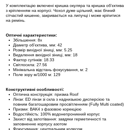
У комплектацію включені кришка окуляра та кришка об'єктива
з кріпленням на корпусі. Чохол дуже щільний, має бічний
сітчастий кишеню, закривається на липучці і може кріпитися
на ремінь.
Оптичні характеристики:
Збільшення: 8x
Діаметр об'єктива, мм: 42
Розмір вихідної зіниці, мм: 5.25
Видалення вихідної зіниці, мм: 18
Фактор сутінків: 18.33
Світлосила: 27.56
Мінімальна відстань фокусування, м: 2
Поле зору м/1000 м: 129
Конструктивні особливості:
Оптична конструкція: призма Roof
Лінзи: ED лінзи зі скла з наднизькою дисперсією та
повним багатошаровим просвітленням (Fully Multi coated)
Призми: BAK4 з фазовою корекцією
Водостійкість: 100% водонепроникний корпус
Захист від запотівання: завдяки герметичності та
заповненню корпусу азотом
Фокусування: центральним колесом