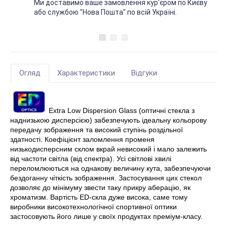
Ми доставимо ваше замовлення кур'єром по Києву
або службою "Нова Пошта" по всій Україні.
Огляд
Характеристики
Відгуки
Extra Low Dispersion Glass (оптичні стекла з
наднизькою дисперсією) забезпечують ідеальну кольорову
передачу зображення та високий ступінь роздільної
здатності. Коефіцієнт заломлення променя
низькодисперсним склом вкрай невисокий і мало залежить
від частоти світла (від спектра). Усі світлові хвилі
переломлюються на однакову величину кута, забезпечуючи
бездоганну чіткість зображення. Застосування цих стекол
дозволяє до мінімуму звести таку прикру аберацію, як
хроматизм. Вартість ED-скла дуже висока, саме тому
виробники високотехнологічної спортивної оптики
застосовують його лише у своїх продуктах преміум-класу.