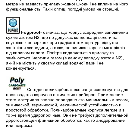
метра не завдасть приладу жодної шкоди і не вплине на його
функціональність. Такій оптиці погодні умови не страшні.
Fogproof
- означає, що корпус зсередини заповнений
сухим азотом N2, що не допускає конденсації вологи на
внутрішніх поверхнях при градієнті температур, відсутня
запітніння зсередини, а отже, не виникає корозія матеріалів
під впливом вологи. Повітря видаляється з приладу та
замінюється інертним газом (в даному випадку азотом N2),
який не містить у своєму складі водяної пари і не
конденсується.
Сегодня поликарбонат все чаще используется для
производства корпусов оптических приборов. Применение
этого материала вполне оправдано его минимальным весом,
химической, термической, механической устойчивостью и
простотой обработки. Поликарбонатные корпуса легкие и в
то же время ударопрочные. Они не требуют дополнительной
дорогостоящей финишной обработки, как то анодирование
или покраска.