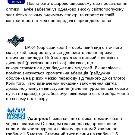
Повне багатошарове широкосмугове просвітлення
оптики Hawke забезпечує однаково високу світлопропускну
здатність у всьому видимому спектрі та сприяє високій
контрастності та кольоропередачі в природних тонах.
BAK4 (барієвий крон) – особливий вид оптичного
скла, який використовується для виготовлення призм
оптичних приладів. Цей матеріал має нижчий коефіцієнт
дисперсії (розсіювання світла), ніж скла, що
використовуються для бюджетних моделей. Як наслідок –
помітно знижується хроматична аберація (райдужна
оболонка на різких межах переходу від темного до світлого).
Крім того, чітко визначений показник заломлення світла
дозволяє уникнути віньєтування (явлення урізання світлового
пучка по краях), що забезпечує рівномірно світле зображення
по всьому полю зору.
Waterproof
- означає, що оптика герметизована
ущільнювальним О-кільцем і захищена від проникнення
вологи під час занурення в рідину протягом 3 хвилин на
глибину 1,5 метра. Статичний тиск рідини на глибині 1,5