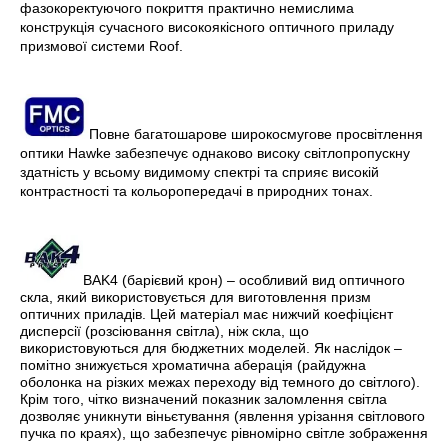
фазокоректуючого покриття практично немислима
конструкція сучасного високоякісного оптичного приладу
призмової системи Roof.
Повне багатошарове широкосмугове просвітлення
оптики Hawke забезпечує однаково високу світлопропускну
здатність у всьому видимому спектрі та сприяє високій
контрастності та кольоропередачі в природних тонах.
BAK4 (барієвий крон) – особливий вид оптичного
скла, який використовується для виготовлення призм
оптичних приладів. Цей матеріал має нижчий коефіцієнт
дисперсії (розсіювання світла), ніж скла, що
використовуються для бюджетних моделей. Як наслідок –
помітно знижується хроматична аберація (райдужна
оболонка на різких межах переходу від темного до світлого).
Крім того, чітко визначений показник заломлення світла
дозволяє уникнути віньєтування (явлення урізання світлового
пучка по краях), що забезпечує рівномірно світле зображення