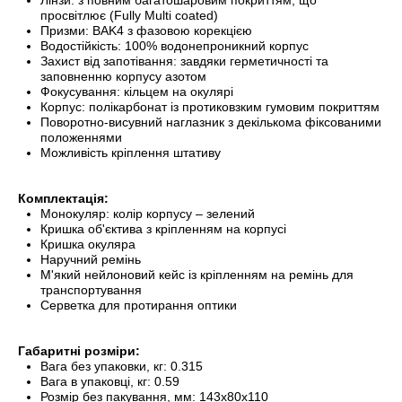
Лінзи: з повним багатошаровим покриттям, що
просвітлює (Fully Multi coated)
Призми: BAK4 з фазовою корекцією
Водостійкість: 100% водонепроникний корпус
Захист від запотівання: завдяки герметичності та
заповненню корпусу азотом
Фокусування: кільцем на окулярі
Корпус: полікарбонат із протиковзким гумовим покриттям
Поворотно-висувний наглазник з декількома фіксованими
положеннями
Можливість кріплення штативу
Комплектація:
Монокуляр: колір корпусу – зелений
Кришка об'єктива з кріпленням на корпусі
Кришка окуляра
Наручний ремінь
М'який нейлоновий кейс із кріпленням на ремінь для
транспортування
Серветка для протирання оптики
Габаритні розміри:
Вага без упаковки, кг: 0.315
Вага в упаковці, кг: 0.59
Розмір без пакування, мм: 143x80x110