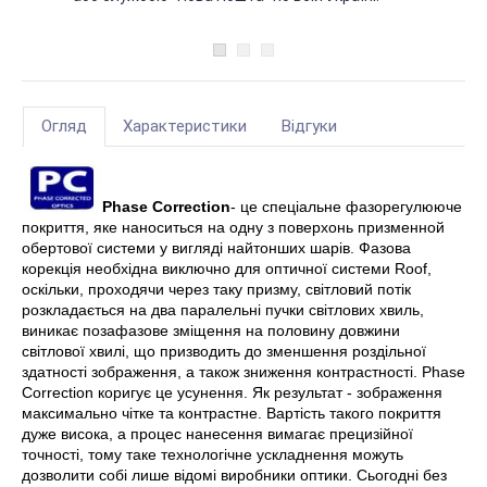
Огляд
Характеристики
Відгуки
Phase Correction
- це спеціальне фазорегулююче
покриття, яке наноситься на одну з поверхонь призменной
обертової системи у вигляді найтонших шарів. Фазова
корекція необхідна виключно для оптичної системи Roof,
оскільки, проходячи через таку призму, світловий потік
розкладається на два паралельні пучки світлових хвиль,
виникає позафазове зміщення на половину довжини
світлової хвилі, що призводить до зменшення роздільної
здатності зображення, а також зниження контрастності. Phase
Correction коригує це усунення. Як результат - зображення
максимально чітке та контрастне. Вартість такого покриття
дуже висока, а процес нанесення вимагає прецизійної
точності, тому таке технологічне ускладнення можуть
дозволити собі лише відомі виробники оптики. Сьогодні без