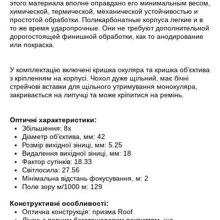
этого материала вполне оправдано его минимальным весом,
химической, термической, механической устойчивостью и
простотой обработки. Поликарбонатные корпуса легкие и в
то же время ударопрочные. Они не требуют дополнительной
дорогостоящей финишной обработки, как то анодирование
или покраска.
У комплектацію включені кришка окуляра та кришка об'єктива
з кріпленням на корпусі. Чохол дуже щільний, має бічні
стрейчові вставки для щільного утримування монокуляра,
закривається на липучці та може кріпитися на ремінь.
Оптичні характеристики:
Збільшення: 8x
Діаметр об'єктива, мм: 42
Розмір вихідної зіниці, мм: 5.25
Видалення вихідної зіниці, мм: 18
Фактор сутінків: 18.33
Світлосила: 27.56
Мінімальна відстань фокусування, м: 2
Поле зору м/1000 м: 129
Конструктивні особливості:
Оптична конструкція: призма Roof