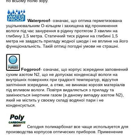
по всьому полю зору.
Waterproof
- означає, що оптика герметизована
ущільнювальним О-кільцем і захищена від проникнення
вологи під час занурення в рідину протягом 3 хвилин на
глибину 1,5 метра. Статичний тиск рідини на глибині 1,5
метра не завдасть приладу жодної шкоди і не вплине на його
функціональність. Такій оптиці погодні умови не страшні.
Fogproof
- означає, що корпус зсередини заповнений
сухим азотом N2, що не допускає конденсації вологи на
внутрішніх поверхнях при градієнті температур, відсутня
запітніння зсередини, а отже, не виникає корозія матеріалів
під впливом вологи. Повітря видаляється з приладу та
замінюється інертним газом (в даному випадку азотом N2),
який не містить у своєму складі водяної пари і не
конденсується.
Сегодня поликарбонат все чаще используется для
производства корпусов оптических приборов. Применение