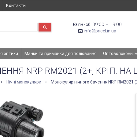
Контакти
09:00 – 19:00
пн.-сб.
info@pricel.in.ua
ля оптики
Манки та приманки для полювання
Оптоволоконні 
ННЯ NRP RM2021 (2+, КРІП. НА
Нічні монокуляри
Монокуляр нічного бачення NRP RM2021 (2+