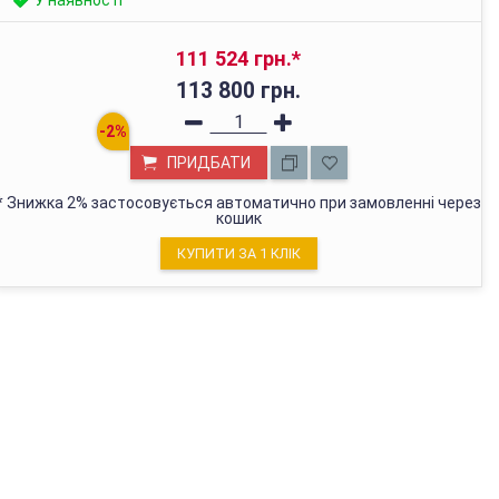
111 524 грн.
*
113 800 грн.
ПРИДБАТИ
*
Знижка 2% застосовується автоматично при замовленні через
кошик
КУПИТИ ЗА 1 КЛIК
МАГАЗИН У КИЄВІ
з 01.01.2022г відвантажуємо тільки через Нову Пошту