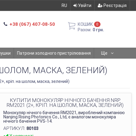
RU
Увійти
Реєстрація
+38 (067) 407-08-50
КОШИК
0
Разом:
0 грн.
мушки
Патрони холодного пристрілювання
Ще
 ШОЛОМ, МАСКА, ЗЕЛЕНИЙ)
, кріп. на шолом, маска, зелений)
КУПИТИ МОНОКУЛЯР НІЧНОГО БАЧЕННЯ NRP
RM2021 (2+, КРІП. НА ШОЛОМ, МАСКА, ЗЕЛЕНИЙ)
Монокуляр нічного бачення RM2021, вироблений компанією
Nanjing Rising Photonics Co., Ltd, є аналогом монокуляра
нічного бачення PVS-14.
АРТИКУЛ:
80103
У наявності