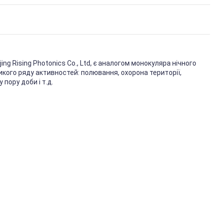
g Rising Photonics Co., Ltd, є аналогом монокуляра нічного
икого ряду активностей: полювання, охорона території,
пору доби і т.д.