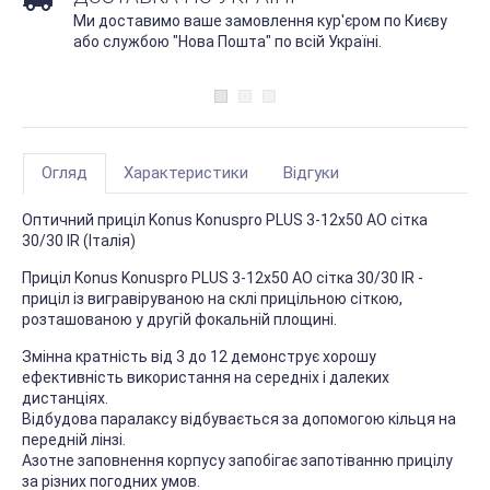
Ми доставимо ваше замовлення кур'єром по Києву
або службою "Нова Пошта" по всій Україні.
Огляд
Характеристики
Відгуки
Оптичний приціл Konus Konuspro PLUS 3-12x50 AO сітка
30/30 IR (Італія)
Приціл Konus Konuspro PLUS 3-12x50 AO сітка 30/30 IR -
приціл із вигравіруваною на склі прицільною сіткою,
розташованою у другій фокальній площині.
Змінна кратність від 3 до 12 демонструє хорошу
ефективність використання на середніх і далеких
дистанціях.
Відбудова паралаксу відбувається за допомогою кільця на
передній лінзі.
Азотне заповнення корпусу запобігає запотіванню прицілу
за різних погодних умов.