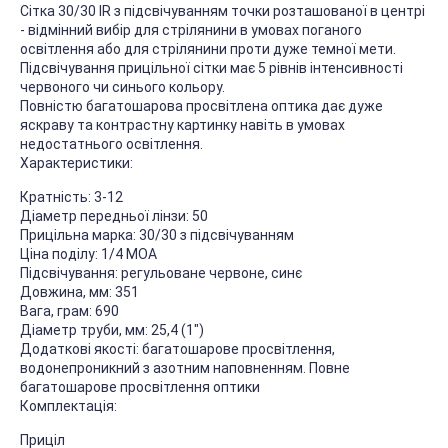
Сітка 30/30 IR з підсвічуванням точки розташованої в центрі
- відмінний вибір для стрілянини в умовах поганого
освітлення або для стрілянини проти дуже темної мети.
Підсвічування прицільної сітки має 5 рівнів інтенсивності
червоного чи синього кольору.
Повністю багатошарова просвітлена оптика дає дуже
яскраву та контрастну картинку навіть в умовах
недостатнього освітлення.
Характеристики:
Кратність: 3-12
Діаметр передньої лінзи: 50
Прицільна марка: 30/30 з підсвічуванням
Ціна поділу: 1/4 MOA
Підсвічування: регульоване червоне, синє
Довжина, мм: 351
Вага, грам: 690
Діаметр труби, мм: 25,4 (1")
Додаткові якості: багатошарове просвітлення,
водонепроникний з азотним наповненням. Повне
багатошарове просвітлення оптики
Комплектація:
Приціл