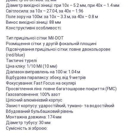
Діаметр вихідної зіниці: при 10х – 5.2 мм, при 40х – 1.4 мм
Світлосила: за 10х – 27.04, за 40х – 1.96
Поле зору на 100м: за 10х – 3.3 м, за 40х – 0.8 м
Винос вихідної зіниці: 88 мм
Конструктивні особливості:
Тип прицільної сітки: Mil-DOT
Розміщення сітки: у другій фокальній площині
Підсвічування прицільної сітки: повне двокольорове
(red/blue)
Тактичні турелі
Ціна кліку: 1/10 Mil (10 мм)
Діапазон виправлень на 100 м: 1.04 м
Відбудова паралаксу: збоку, від 9 метрів
Фокусування: Fast Focus на окулярі
Просвітлення лінз: повне багатошарове покриття (FMC)
Газозаповнення: 100% азот
Цілісний алюмінієвий корпус
Захист корпусу: ударостійкий, тумано- та водостійкий
Вбудований бульбашковий рівень
Монтажна довжина: 174 мм
Діаметр тубусу: 30 мм
Сумісність зі зброєю: