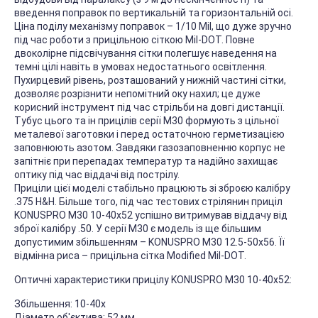
введення поправок по вертикальній та горизонтальній осі.
Ціна поділу механізму поправок – 1/10 Mil, що дуже зручно
під час роботи з прицільною сіткою Mil-DOT. Повне
двоколірне підсвічування сітки полегшує наведення на
темні цілі навіть в умовах недостатнього освітлення.
Пухирцевий рівень, розташований у нижній частині сітки,
дозволяє розрізнити непомітний оку нахил; це дуже
корисний інструмент під час стрільби на довгі дистанції.
Тубус цього та ін прицілів серії M30 формують з цільної
металевої заготовки і перед остаточною герметизацією
заповнюють азотом. Завдяки газозаповненню корпус не
запітніє при перепадах температур та надійно захищає
оптику під час віддачі від пострілу.
Приціли цієї моделі стабільно працюють зі зброєю калібру
.375 H&H. Більше того, під час тестових стрілянин приціл
KONUSPRO M30 10-40x52 успішно витримував віддачу від
зброї калібру .50. У серії M30 є модель із ще більшим
допустимим збільшенням – KONUSPRO M30 12.5-50x56. Її
відмінна риса – прицільна сітка Modified Mil-DOT.
Оптичні характеристики прицілу KONUSPRO M30 10-40x52:
Збільшення: 10-40x
Діаметр об'єктива: 52 мм