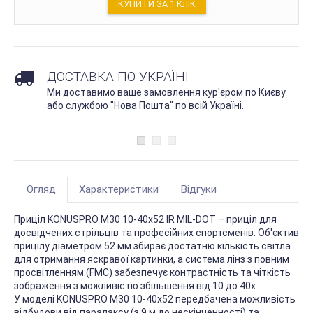
КУПИТИ ЗА 1 КЛIК
ДОСТАВКА ПО УКРАЇНІ
Ми доставимо ваше замовлення кур'єром по Києву
або службою "Нова Пошта" по всій Україні.
Огляд
Характеристики
Відгуки
Приціл KONUSPRO M30 10-40x52 IR MIL-DOT – приціл для
досвідчених стрільців та професійних спортсменів. Об'єктив
прицілу діаметром 52 мм збирає достатню кількість світла
для отримання яскравої картинки, а система лінз з повним
просвітленням (FMC) забезпечує контрастність та чіткість
зображення з можливістю збільшення від 10 до 40х.
У моделі KONUSPRO M30 10-40x52 передбачена можливість
відбудови від паралаксу (з 9 м до нескінченності) та