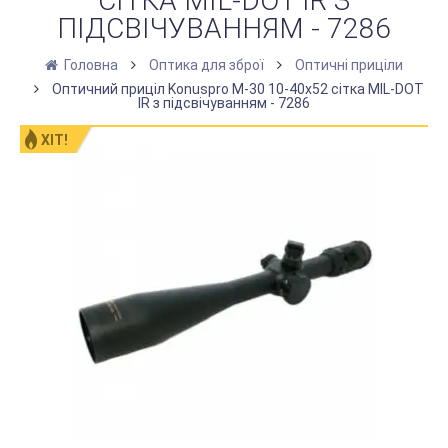
СІТКА MIL-DOT IR З
ПІДСВІЧУВАННЯМ - 7286
Головна
Оптика для зброї
Оптичні приціли
Оптичний приціл Konuspro M-30 10-40x52 сітка MIL-DOT
IR з підсвічуванням - 7286
ХІТ!