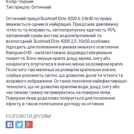
Колір:
Чорний
Тип прицілу:
Оптичний
Оптичний приціл Bushnell Elite 4200 6-24x40 по праву
вважається одним із найкращих. Приціл має дивовижну
чіткість та яскравість, світлопропускну здатність 95%,
заповнений сухим азотом, водонепроникний та
всепогодний. Bushnell Elite 4200 2,5-10x50 особливо
підходить для полювання в умовах низького освітлення.
Rainguard HD - запатентоване, водовідштовхувальне
покриття. Воно змушує краплі дощу, мряки, снігу або
конденсату згортатися в значно менші за розміром краплі.
Після чого такі маленькі за розміром крапельки значно
слабше розсіюють світло, що дозволяє досягти чіткого та
яскравого зображення. Останнє покоління найефективнішої
технології, що не дозволяє краплям води, дощу, снігу або
частинкам туману затримуватись на поверхні лінзи.
Поверхня лінзи додатково полірується для посилення
ефекту, а також полегшення догляду за оптикою.
РОЗПОВІСТИ ДРУЗЯМ!