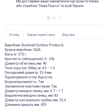
Ми доставимо ваше замовлення кур'єром по Києву
або службою "Нова Пошта" по всій Україні.
Огляд
Характеристики
Відгуки
Виробник:
Bushnell Outdoor Products
Країна виробник:
США
Вага, кг:
572 г
Кратність (збільшення):
6 - 24х
Діаметр об'єктива, мм:
40
Поле зору (на 100м), м:
4.5 – 1.5
Посадковий діаметр:
25.4 мм
Підсвічування сітки:
Відсутнє
Водонепроникність:
Так
Заповнення інертним газом:
Так
Діаметр вихідної зіниці, мм:
6.7 – 1.7
Видалення вихідної зіниці, мм:
83
Діаметр центральної трубки, мм:
25,4
Довжина прицілу, мм:
429