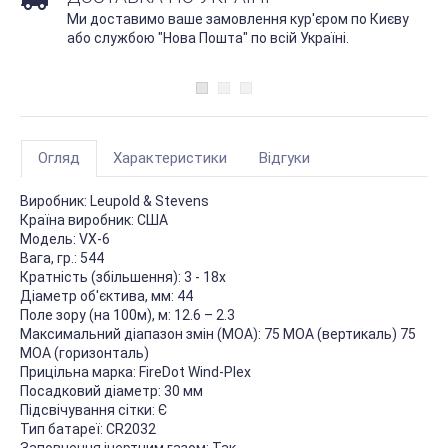
Ми доставимо ваше замовлення кур'єром по Києву
або службою "Нова Пошта" по всій Україні.
Огляд
Характеристики
Відгуки
Виробник:
Leupold & Stevens
Країна виробник:
США
Модель:
VX-6
Вага, гр.:
544
Кратність (збільшення):
3 - 18х
Діаметр об'єктива, мм:
44
Поле зору (на 100м), м:
12.6 – 2.3
Максимальний діапазон змін (MOA):
75 MOA (вертикаль) 75
MOA (горизонталь)
Прицільна марка:
FireDot Wind-Plex
Посадковий діаметр:
30 мм
Підсвічування сітки:
Є
Тип батареї:
CR2032