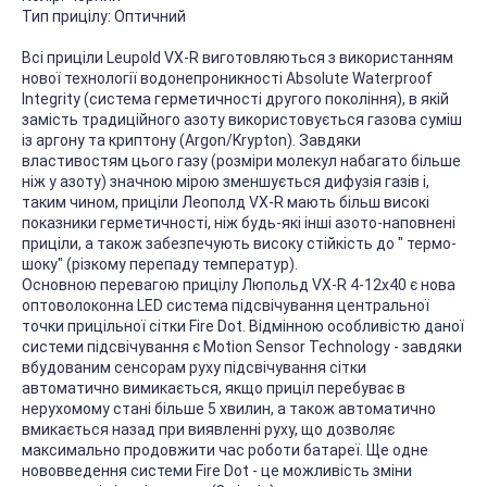
Тип прицілу:
Оптичний
Всі приціли Leupold VX-R виготовляються з використанням
нової технології водонепроникності Absolute Waterproof
Integrity (система герметичності другого покоління), в якій
замість традиційного азоту використовується газова суміш
із аргону та криптону (Argon/Krypton). Завдяки
властивостям цього газу (розміри молекул набагато більше
ніж у азоту) значною мірою зменшується дифузія газів і,
таким чином, приціли Леополд VX-R мають більш високі
показники герметичності, ніж будь-які інші азото-наповнені
приціли, а також забезпечують високу стійкість до " термо-
шоку" (різкому перепаду температур).
Основною перевагою прицілу Люпольд VX-R 4-12x40 є нова
оптоволоконна LED система підсвічування центральної
точки прицільної сітки Fire Dot. Відмінною особливістю даної
системи підсвічування є Motion Sensor Technology - завдяки
вбудованим сенсорам руху підсвічування сітки
автоматично вимикається, якщо приціл перебуває в
нерухомому стані більше 5 хвилин, а також автоматично
вмикається назад при виявленні руху, що дозволяє
максимально продовжити час роботи батареї. Ще одне
нововведення системи Fire Dot - це можливість зміни