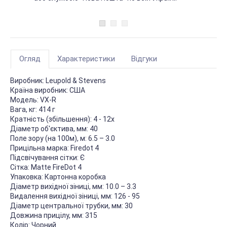
Огляд
Характеристики
Відгуки
Виробник:
Leupold & Stevens
Країна виробник:
США
Модель:
VX-R
Вага, кг:
414 г
Кратність (збільшення):
4 - 12х
Діаметр об'єктива, мм:
40
Поле зору (на 100м), м:
6.5 – 3.0
Прицільна марка:
Firedot 4
Підсвічування сітки:
Є
Сітка:
Matte FireDot 4
Упаковка:
Картонна коробка
Діаметр вихідної зіниці, мм:
10.0 – 3.3
Видалення вихідної зіниці, мм:
126 - 95
Діаметр центральної трубки, мм:
30
Довжина прицілу, мм:
315
Колір:
Чорний