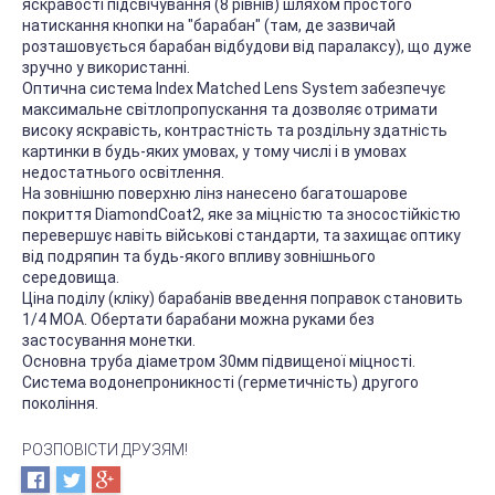
яскравості підсвічування (8 рівнів) шляхом простого
натискання кнопки на "барабан" (там, де зазвичай
розташовується барабан відбудови від паралаксу), що дуже
зручно у використанні.
Оптична система Index Matched Lens System забезпечує
максимальне світлопропускання та дозволяє отримати
високу яскравість, контрастність та роздільну здатність
картинки в будь-яких умовах, у тому числі і в умовах
недостатнього освітлення.
На зовнішню поверхню лінз нанесено багатошарове
покриття DiamondCoat2, яке за міцністю та зносостійкістю
перевершує навіть військові стандарти, та захищає оптику
від подряпин та будь-якого впливу зовнішнього
середовища.
Ціна поділу (кліку) барабанів введення поправок становить
1/4 MOA. Обертати барабани можна руками без
застосування монетки.
Основна труба діаметром 30мм підвищеної міцності.
Система водонепроникності (герметичність) другого
покоління.
РОЗПОВІСТИ ДРУЗЯМ!