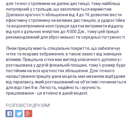
для точної стрілянини на далекі дистанції, тому найбільш
популярний у стрільців, що захоплюються вармінтом.
Діапазон кратності збільшення від 4 до 16 дозволяє вести
ефективну стрілянину на великих дистанціях, а ударостійка
та водонепроникна конструкція здатна витримати віддачу
від кулі з дульною енергією до 4 000 Дж., тому цей приціл
рекомендований для зброї низької та середньої потужності.
Лінзи прицілу мають спеціальне покриття, що забезпечує
чітке та яскраве зображення, а також захист від зовнішніх
впливів. Прицільна сітка має вигляд класичного дуплексу і
розташована у другій фокальній площині, тому її розмір буде
постійним на всіх кратностях збільшення. Для точного
налаштування прицілу дана модель має механізм відбудови
від паралаксу, який розташований на об'єктиві і починається
для відстані 8 м. Легкість, надійність і зручність
прицілювання - це втілено в даній моделі.
РОЗПОВІСТИ ДРУЗЯМ!