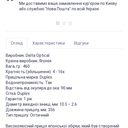
Ми доставимо ваше замовлення кур'єром по Києву
або службою "Нова Пошта" по всій Україні.
Огляд
Характеристики
Відгуки
Виробник:
Delta Optical
Країна виробник:
Японія
Вага, гр.:
460
Кратність (збільшення):
4 - 16х
Прицільна марка:
Duplex
Водонепроникність:
Так
Відстань від окуляра до ока:
90 мм
Сітка:
Duplex
Гарантія:
1 рік
Діаметр вихідної зіниці, мм:
10.5 – 2.6
Довжина прицілу, мм:
356
Тип прицілу:
Оптичний
Високоякісний приціл японської збірки, який був створений