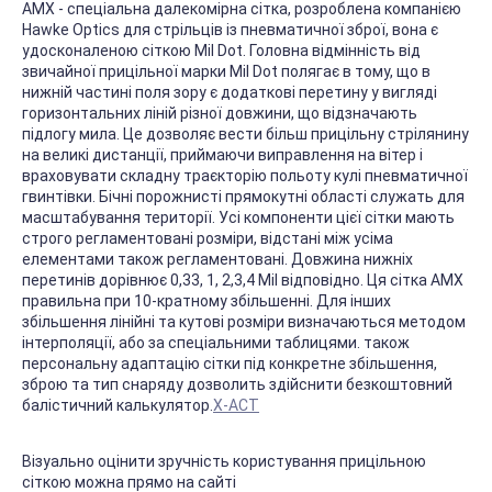
AMX - спеціальна далекомірна сітка, розроблена компанією
Hawke Optics для стрільців із пневматичної зброї, вона є
удосконаленою сіткою Mil Dot. Головна відмінність від
звичайної прицільної марки Mil Dot полягає в тому, що в
нижній частині поля зору є додаткові перетину у вигляді
горизонтальних ліній різної довжини, що відзначають
підлогу мила. Це дозволяє вести більш прицільну стрілянину
на великі дистанції, приймаючи виправлення на вітер і
враховувати складну траєкторію польоту кулі пневматичної
гвинтівки. Бічні порожнисті прямокутні області служать для
масштабування території. Усі компоненти цієї сітки мають
строго регламентовані розміри, відстані між усіма
елементами також регламентовані. Довжина нижніх
перетинів дорівнює 0,33, 1, 2,3,4 Mil відповідно. Ця сітка AMX
правильна при 10-кратному збільшенні. Для інших
збільшення лінійні та кутові розміри визначаються методом
інтерполяції, або за спеціальними таблицями. також
персональну адаптацію сітки під конкретне збільшення,
зброю та тип снаряду дозволить здійснити безкоштовний
балістичний калькулятор.
X-ACT
Візуально оцінити зручність користування прицільною
сіткою можна прямо на сайті