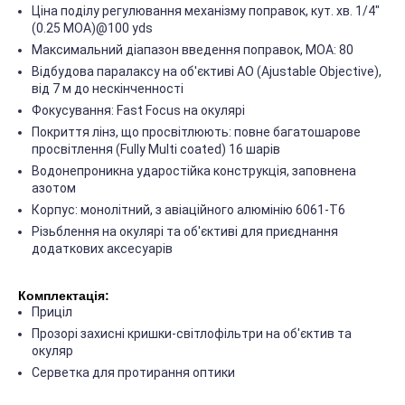
Ціна поділу регулювання механізму поправок, кут. хв. 1/4"
(0.25 MOA)@100 yds
Максимальний діапазон введення поправок, МОА: 80
Відбудова паралаксу на об'єктиві AO (Ajustable Objective),
від 7 м до нескінченності
Фокусування: Fast Focus на окулярі
Покриття лінз, що просвітлюють: повне багатошарове
просвітлення (Fully Multi coated) 16 шарів
Водонепроникна ударостійка конструкція, заповнена
азотом
Корпус: монолітний, з авіаційного алюмінію 6061-T6
Різьблення на окулярі та об'єктиві для приєднання
додаткових аксесуарів
Комплектація:
Приціл
Прозорі захисні кришки-світлофільтри на об'єктив та
окуляр
Серветка для протирання оптики