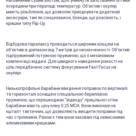
наповнений сухим азотом, щоб уникнути запотівання оптики
зсередини при перепаді температур. Об'єктив і окуляр
мають різьблення, що дозволяє приєднувати додаткові
аксесуари, такі як сонцезахисні, бленди, що розсіюють, і
кришки типу Flip-Up.
Відбудова паралаксу проводиться широким кільцем на
об'єктиві в діапазоні від 7 метрів до нескінченності. Об'єктив
підпружинний потужною пружиною, що є механізмом
компенсації віддачі. Для швидкого наведення різкості на
ціль передбачено систему фокусування Fast Focus на
окулярі.
Низькопрофільні барабани введення поправок по вертикалі
та горизонталі оснащені спеціальною берилієвою
пружиною, що перешкоджає "відводу" прицільної сітки.
Барабани мають ціну кліку 0.25 МОА. Вони виконані на
кшталт тактичних, що дозволяють вводити поправки під
час стрілянини. Разом з тим вони заховані під невисокими
алюмінієвими кришками.