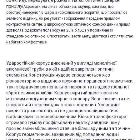
об'єктиву, перебуває в розквіті. На всі оптичні поверхні
прицілу
(Ахроматична лінза об'єктива, окуляр, система, що
обертає)
нанесено 16 шарів високоякісного покриття, що просвітлює
зеленого відтінку. Як результат - зображення передане прицілом
контрастне та світле. З ширококутною оптичною схемою даний приціл
дозволяє одержати поле зору на 20% більше у порівнянні зі
стандартною оптикою. Спостерігати, вести мету, цілитися і стріляти стає
набагато комфортніше.
Ударостійкий корпус виконаний у вигляді монолітної
алюмінієвої труби, в якій надійно закріплені оптичні
елементи. Конструкція чудово справляється як з
різновекторною віддачею пружинно-поршневої пневматики,
так і з віддачею вогнепальної нарізної та гладкоствольної
зброї великих калібрів. Корпус вкритий двостороннім
матовим анодуванням чорного кольору. Зовні покриття не
стирається і перешкоджає появі подряпин. Усередині
покриття розсіює світло і не дозволяє поширюватися
відблисками та переображенням. Кільце трансфокатора
отримало гумову профільовану накатку, завдяки чому
процес зміни збільшення став ще більш зручним та точним.
Корпус герметичний, захищений від попадання води і