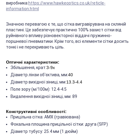
виробника:
https://www.hawkeoptics.co.uk/reticle-
information.html
Значною перевагою є те, що сітка вигравірувана на скляній
пластині. Це забезпечує практично 100% захист сітки від
руйнівного впливу різновекторної віддачі пружинно-
поршневої пневматики. Крім того, всі елементи сітки досить
тонкі і не перекривають ціль.
Оптичні характеристики:
Збільшення, крат:
3-9x
Діаметр лінзи об'єктива, мм:
40
Діаметр вихідної зіниці, мм:
13.3-4.4
Поле зору (м/100м): 12.4-4.5
Видалення вихідної зіниці, мм: 89
Конструктивні особливості:
Прицільна сітка: AMX (гравіювана)
Фокальна площина прицільної сітки: друга (SFP)
Діаметр тубусу: 25.4 мм (1 дюйм)