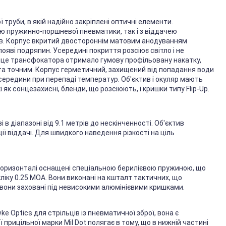
 труби, в якій надійно закріплені оптичні елементи.
ю пружинно-поршневої пневматики, так і з віддачею
брів. Корпус вкритий двостороннім матовим анодуванням
ояві подряпин. Усередині покриття розсіює світло і не
це трансфокатора отримало гумову профільовану накатку,
та точним. Корпус герметичний, захищений від попадання води
середини при перепаді температур. Об'єктив і окуляр мають
як сонцезахисні, бленди, що розсіюють, і кришки типу Flip-Up.
 діапазоні від 9.1 метрів до нескінченності. Об'єктив
 віддачі. Для швидкого наведення різкості на ціль
 горизонталі оснащені спеціальною берилієвою пружиною, що
ліку 0.25 МОА. Вони виконані на кшталт тактичних, що
 вони заховані під невисокими алюмінієвими кришками.
e Optics для стрільців із пневматичної зброї, вона є
 прицільної марки Mil Dot полягає в тому, що в нижній частині