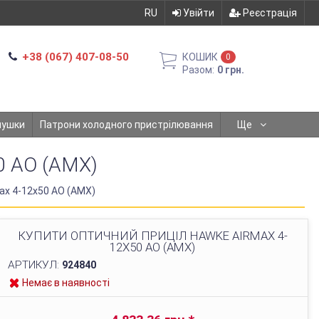
RU
Увійти
Реєстрація
+38 (067) 407-08-50
КОШИК
0
Разом:
0 грн.
мушки
Патрони холодного пристрілювання
Ще
 AO (AMX)
ax 4-12x50 AO (AMX)
КУПИТИ ОПТИЧНИЙ ПРИЦІЛ HAWKE AIRMAX 4-
12X50 AO (AMX)
АРТИКУЛ:
924840
Немає в наявності