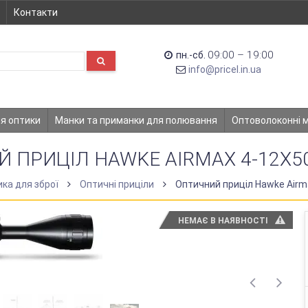
Контакти
09:00 – 19:00
пн.-сб.
info@pricel.in.ua
ля оптики
Манки та приманки для полювання
Оптоволоконні 
 ПРИЦІЛ HAWKE AIRMAX 4-12X50
ка для зброї
Оптичні приціли
Оптичний приціл Hawke Airm
НЕМАЄ В НАЯВНОСТІ