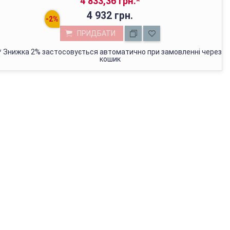
4 833,36 грн.
*
4 932 грн.
ПРИДБАТИ
*
Знижка 2% застосовується автоматично при замовленні через
кошик
МАГАЗИН У КИЄВІ
з 01.01.2022г відвантажуємо тільки через Нову Пошту