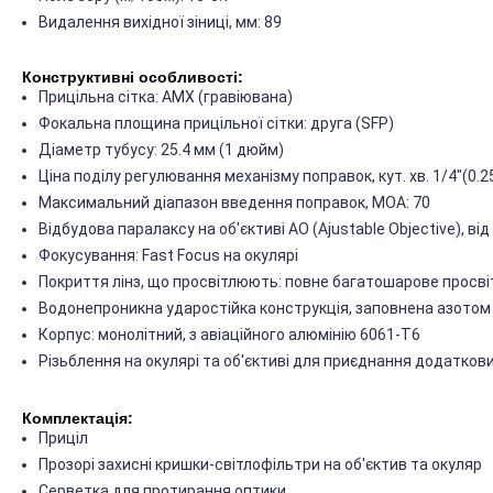
Видалення вихідної зіниці, мм: 89
Конструктивні особливості:
Прицільна сітка: AMX (гравіювана)
Фокальна площина прицільної сітки: друга (SFP)
Діаметр тубусу: 25.4 мм (1 дюйм)
Ціна поділу регулювання механізму поправок, кут. хв. 1/4"(0
Максимальний діапазон введення поправок, МОА: 70
Відбудова паралаксу на об'єктиві AO (Ajustable Objective), від
Фокусування: Fast Focus на окулярі
Покриття лінз, що просвітлюють: повне багатошарове просвітл
Водонепроникна ударостійка конструкція, заповнена азотом
Корпус: монолітний, з авіаційного алюмінію 6061-T6
Різьблення на окулярі та об'єктиві для приєднання додатков
Комплектація:
Приціл
Прозорі захисні кришки-світлофільтри на об'єктив та окуляр
Серветка для протирання оптики