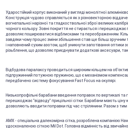
Ударостійкий корпус виконаний у вигляді монолітної алюмінієвої
Конструкція чудово справляється як з різновекторною віддаче
вогнепальної нарізної та гладкоствольної зброї великих калі
чорного кольору. Зовні покриття не стирається і перешкоджає п
дозволяє поширюватися відблисками та переображенням. Кіль
завдяки чому процес зміни збільшення став ще більш зручним 
і наповнений сухим азотом, щоб уникнути запотівання оптики з
різьблення, що дозволяє приєднувати додаткові аксесуари, такі 
Відбудова паралаксу проводиться широким кільцем на об'єктиві в
підпружинний потужною пружиною, що є механізмом компенсації
передбачено систему фокусування Fast Focus на окулярі.
Низькопрофільні барабани введення поправок по вертикалі та
перешкоджає "відводу" прицільної сітки. Барабани мають ціну к
дозволяють вводити поправки під час стрілянини. Разом з тим
AMX - спеціальна далекомірна сітка, розроблена компанією Hawk
удосконаленою сіткою Mil Dot. Головна відмінність від звичайної