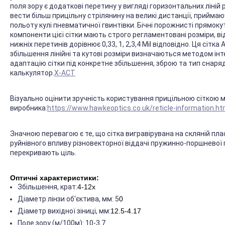
поля зору є додаткові перетину у вигляді горизонтальних ліній
вести більш прицільну стрілянину на великі дистанції, прийма
польоту кулі пневматичної гвинтівки. Бічні порожнисті прямоку
компоненти цієї сітки мають строго регламентовані розміри, 
нижніх перетинів дорівнює 0,33, 1, 2,3,4 Mil відповідно. Ця сіт
збільшення лінійні та кутові розміри визначаються методом ін
адаптацію сітки під конкретне збільшення, зброю та тип снар
калькулятор.
X-ACT
Візуально оцінити зручність користування прицільною сіткою 
виробника:
https://www.hawkeoptics.co.uk/reticle-information.ht
Значною перевагою є те, що сітка вигравірувана на скляній пла
руйнівного впливу різновекторної віддачі пружинно-поршневої пн
перекривають ціль.
Оптичні характеристики:
Збільшення, крат:
4-12x
Діаметр лінзи об'єктива, мм: 5
0
Діаметр вихідної зіниці, мм:
12.5-4.17
Поле зору (м/100м): 10-3.7