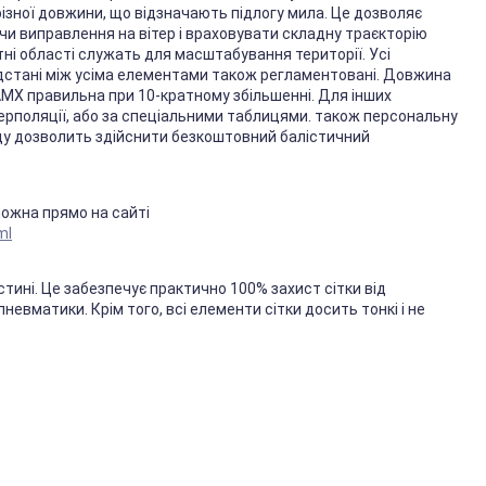
 різної довжини, що відзначають підлогу мила. Це дозволяє
ючи виправлення на вітер і враховувати складну траєкторію
тні області служать для масштабування території. Усі
відстані між усіма елементами також регламентовані. Довжина
ка AMX правильна при 10-кратному збільшенні. Для інших
терполяції, або за спеціальними таблицями. також персональну
яду дозволить здійснити безкоштовний балістичний
можна прямо на сайті
ml
стині. Це забезпечує практично 100% захист сітки від
евматики. Крім того, всі елементи сітки досить тонкі і не