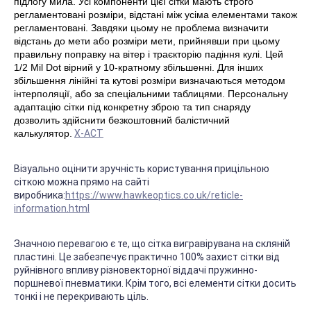
підлогу мила. Усі компоненти цієї сітки мають строго
регламентовані розміри, відстані між усіма елементами також
регламентовані. Завдяки цьому не проблема визначити
відстань до мети або розміри мети, прийнявши при цьому
правильну поправку на вітер і траєкторію падіння кулі. Цей
1/2 Mil Dot вірний у 10-кратному збільшенні. Для інших
збільшення лінійні та кутові розміри визначаються методом
інтерполяції, або за спеціальними таблицями. Персональну
адаптацію сітки під конкретну зброю та тип снаряду
дозволить здійснити безкоштовний балістичний
калькулятор.
X-ACT
Візуально оцінити зручність користування прицільною
сіткою можна прямо на сайті
виробника:
https://www.hawkeoptics.co.uk/reticle-
information.html
Значною перевагою є те, що сітка вигравірувана на скляній
пластині. Це забезпечує практично 100% захист сітки від
руйнівного впливу різновекторної віддачі пружинно-
поршневої пневматики. Крім того, всі елементи сітки досить
тонкі і не перекривають ціль.