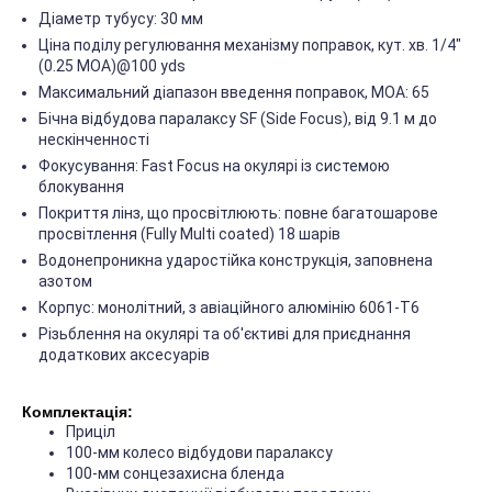
Діаметр тубусу: 30 мм
Ціна поділу регулювання механізму поправок, кут. хв. 1/4"
(0.25 MOA)@100 yds
Максимальний діапазон введення поправок, МОА: 65
Бічна відбудова паралаксу SF (Side Focus), від 9.1 м до
нескінченності
Фокусування: Fast Focus на окулярі із системою
блокування
Покриття лінз, що просвітлюють: повне багатошарове
просвітлення (Fully Multi coated) 18 шарів
Водонепроникна ударостійка конструкція, заповнена
азотом
Корпус: монолітний, з авіаційного алюмінію 6061-T6
Різьблення на окулярі та об'єктиві для приєднання
додаткових аксесуарів
Комплектація:
Приціл
100-мм колесо відбудови паралаксу
100-мм сонцезахисна бленда