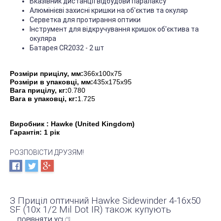
Вказівник дистанції відбудови паралаксу
Алюмінієві захисні кришки на об'єктив та окуляр
Серветка для протирання оптики
Інструмент для відкручування кришок об'єктива та
окуляра
Батарея CR2032 - 2 шт
Розміри прицілу, мм:
366х100х75
Розміри в упаковці, мм:
435х175х95
Вага прицілу, кг:
0.780
Вага в упаковці, кг:
1.725
Виробник : Hawke (United Kingdom)
Гарантія: 1 рік
РОЗПОВІСТИ ДРУЗЯМ!
З Приціл оптичний Hawke Sidewinder 4-16x50
SF (10x 1/2 Mil Dot IR) також купують
ПОРІВНЯТИ УСІ