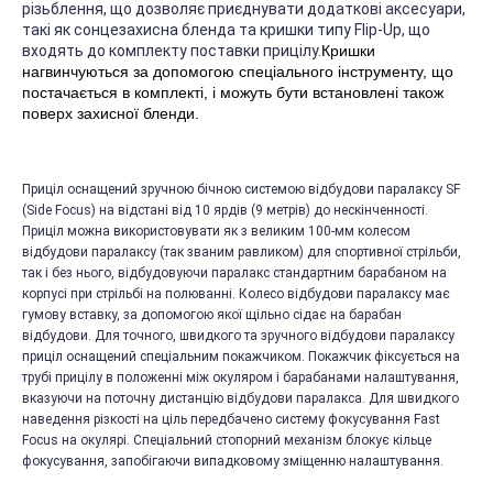
різьблення, що дозволяє приєднувати додаткові аксесуари,
такі як сонцезахисна бленда та кришки типу Flip-Up, що
входять до комплекту поставки прицілу.
Кришки
нагвинчуються за допомогою спеціального інструменту, що
постачається в комплекті, і можуть бути встановлені також
поверх захисної бленди.
Приціл оснащений зручною бічною системою відбудови паралаксу SF
(Side Focus) на відстані від 10 ярдів (9 метрів) до нескінченності.
Приціл можна використовувати як з великим 100-мм колесом
відбудови паралаксу (так званим равликом) для спортивної стрільби,
так і без нього, відбудовуючи паралакс стандартним барабаном на
корпусі при стрільбі на полюванні. Колесо відбудови паралаксу має
гумову вставку, за допомогою якої щільно сідає на барабан
відбудови. Для точного, швидкого та зручного відбудови паралаксу
приціл оснащений спеціальним покажчиком. Покажчик фіксується на
трубі прицілу в положенні між окуляром і барабанами налаштування,
вказуючи на поточну дистанцію відбудови паралакса. Для швидкого
наведення різкості на ціль передбачено систему фокусування Fast
Focus на окулярі. Спеціальний стопорний механізм блокує кільце
фокусування, запобігаючи випадковому зміщенню налаштування.