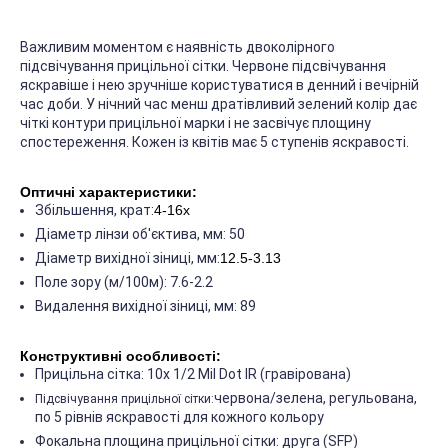
Важливим моментом є наявність двоколірного
підсвічування прицільної сітки. Червоне підсвічування
яскравіше і нею зручніше користуватися в денний і вечірній
час доби. У нічний час менш дратівливий зелений колір дає
чіткі контури прицільної марки і не засвічує площину
спостереження. Кожен із квітів має 5 ступенів яскравості.
Оптичні характеристики:
Збільшення, крат:
4-16x
Діаметр лінзи об'єктива, мм: 50
Діаметр вихідної зіниці, мм:
12.5-3.13
Поле зору (м/100м): 7.6-2.2
Видалення вихідної зіниці, мм: 89
Конструктивні особливості:
Прицільна сітка: 10x 1/2 Mil Dot IR (гравірована)
червона/зелена, регульована,
Підсвічування прицільної сітки:
по 5 рівнів яскравості для кожного кольору
Фокальна площина прицільної сітки: друга (SFP)