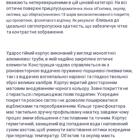
вважають неперевершеними в цій ціновій категорії. На всі
оптичні поверхні прицілу
(Ахроматична лінза об'єктива, окуляр,
система, що обертає)
нанесено 18 шарів високоінтенсивного покриття,
близька до
що просвітлює, фіолетового відтінку. Як результат -
ідеальної світлопропускна здатність, що забезпечує чітке
та контрастне зображення.
Ударостійкий корпус виконаний у вигляді монолітної
алюмінієвої труби, в якій надійно закріплені оптичні
елементи. Конструкція чудово справляється як з
різновекторною віддачею пружинно-поршневої пневматики,
так і з віддачею вогнепальної нарізної та гладкоствольної
зброї великих калібрів. Корпус вкритий двостороннім
матовим анодуванням чорного кольору. Зовні покриття не
стирається і перешкоджає появі подряпин. Усередині
покриття розсіює світло і не дозволяє поширюватися
відблисками та переображенням. Кільце трансфокатора
має тактильно зручну профільовану накатку, завдяки чому
процес зміни збільшення стає плавним та точним. Корпус
герметичний, захищений від попадання води і наповнений
сухим азотом, щоб уникнути запотівання оптики зсередини
при перепаді температур. Об'єктив та окуляр мають