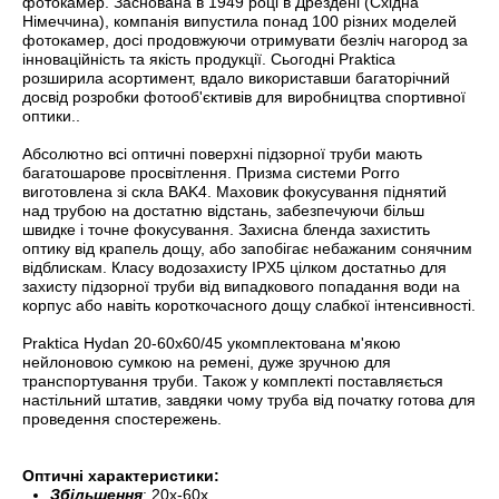
фотокамер. Заснована в 1949 році в Дрездені (Східна
Німеччина), компанія випустила понад 100 різних моделей
фотокамер, досі продовжуючи отримувати безліч нагород за
інноваційність та якість продукції. Сьогодні Praktica
розширила асортимент, вдало використавши багаторічний
досвід розробки фотооб'єктивів для виробництва спортивної
оптики.
.
Абсолютно всі оптичні поверхні підзорної труби мають
багатошарове просвітлення. Призма системи Porro
виготовлена зі скла BAK4. Маховик фокусування піднятий
над трубою на достатню відстань, забезпечуючи більш
швидке і точне фокусування. Захисна бленда захистить
оптику від крапель дощу, або запобігає небажаним сонячним
відблискам. Класу водозахисту IPX5 цілком достатньо для
захисту підзорної труби від випадкового попадання води на
корпус або навіть короткочасного дощу слабкої інтенсивності.
Praktica Hydan 20-60x60/45 укомплектована м'якою
нейлоновою сумкою на ремені, дуже зручною для
транспортування труби. Також у комплекті поставляється
настільний штатив, завдяки чому труба від початку готова для
проведення спостережень.
Оптичні характеристики:
Збільшення
: 20x-60x