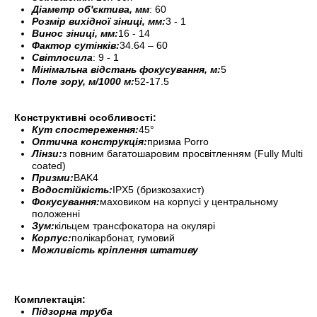
Діаметр об'єктива, мм
: 60
Розмір вихідної зіниці, мм:
3 - 1
Винос зіниці, мм:
16 - 14
Фактор сутінків:
34.64 – 60
Світлосила
: 9 - 1
Мінімальна відстань фокусування, м:
5
Поле зору, м/1000 м:
52-17.5
Конструктивні особливості:
Кут спостереження:
45°
Оптична конструкція:
призма Porro
Лінзи:
з повним багатошаровим просвітленням (Fully Multi
coated)
Призми:
BAK4
Водостійкість:
IPX5 (бризкозахист)
Фокусування:
маховиком на корпусі у центральному
положенні
Зум:
кільцем трансфокатора на окулярі
Корпус:
полікарбонат, гумовий
Можливість кріплення штативу
Комплектація:
Підзорна труба