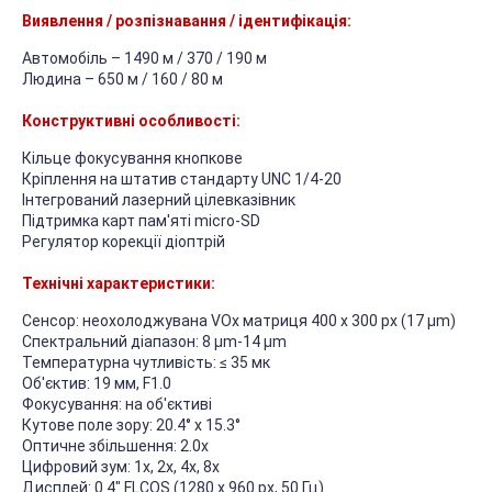
Виявлення / розпізнавання / ідентифікація:
Автомобіль – 1490 м / 370 / 190 м
Людина – 650 м / 160 / 80 м
Конструктивні особливості:
Кільце фокусування кнопкове
Кріплення на штатив стандарту UNC 1/4-20
Інтегрований лазерний цілевказівник
Підтримка карт пам'яті micro-SD
Регулятор корекції діоптрій
Технічні характеристики:
Сенсор: неохолоджувана VOx матриця 400 х 300 px (17 µm)
Спектральний діапазон: 8 μm-14 μm
Температурна чутливість: ≤ 35 мк
Об'єктив: 19 мм, F1.0
Фокусування: на об'єктиві
Кутове поле зору: 20.4° х 15.3°
Оптичне збільшення: 2.0x
Цифровий зум: 1x, 2x, 4x, 8x
Дисплей: 0.4" FLCOS (1280 x 960 px, 50 Гц)