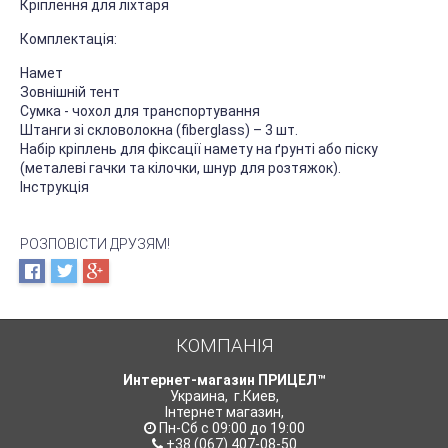
Кріплення для ліхтаря
Комплектація:
Намет
Зовнішній тент
Сумка - чохол для транспортування
Штанги зі скловолокна (fiberglass) – 3 шт.
Набір кріплень для фіксації намету на ґрунті або піску
(металеві гачки та кілочки, шнур для розтяжок).
Інструкція
РОЗПОВІСТИ ДРУЗЯМ!
КОМПАНІЯ
Интернет-магазин ПРИЦЕЛ™
Украина
,
г.Киев
,
Інтернет магазин
,
Пн-Сб с 09:00 до 19:00
+38 (067) 407-08-50