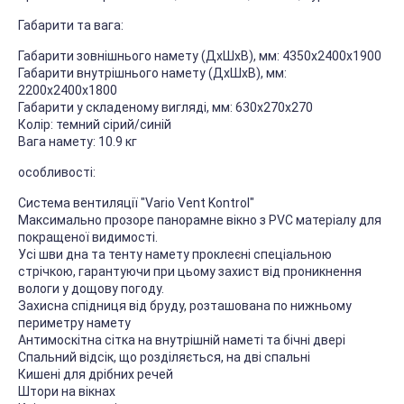
Габарити та вага:
Габарити зовнішнього намету (ДхШхВ), мм: 4350x2400x1900
Габарити внутрішнього намету (ДхШхВ), мм:
2200x2400x1800
Габарити у складеному вигляді, мм: 630x270x270
Колір: темний сірий/синій
Вага намету: 10.9 кг
особливості:
Система вентиляції "Vario Vent Kontrol"
Максимально прозоре панорамне вікно з PVC матеріалу для
покращеної видимості.
Усі шви дна та тенту намету проклеєні спеціальною
стрічкою, гарантуючи при цьому захист від проникнення
вологи у дощову погоду.
Захисна спідниця від бруду, розташована по нижньому
периметру намету
Антимоскітна сітка на внутрішній наметі та бічні двері
Спальний відсік, що розділяється, на дві спальні
Кишені для дрібних речей
Штори на вікнах