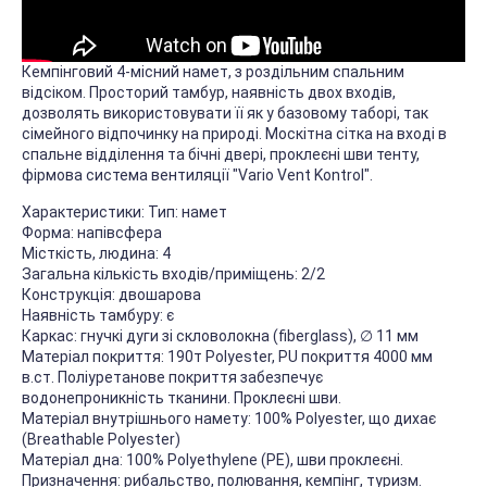
Кемпінговий 4-місний намет, з роздільним спальним
відсіком. Просторий тамбур, наявність двох входів,
дозволять використовувати її як у базовому таборі, так
сімейного відпочинку на природі. Москітна сітка на вході в
спальне відділення та бічні двері, проклеєні шви тенту,
фірмова система вентиляції "Vario Vent Kontrol".
Характеристики: Тип: намет
Форма: напівсфера
Місткість, людина: 4
Загальна кількість входів/приміщень: 2/2
Конструкція: двошарова
Наявність тамбуру: є
Каркас: гнучкі дуги зі скловолокна (fiberglass), ∅ 11 мм
Матеріал покриття: 190т Polyester, PU покриття 4000 мм
в.ст. Поліуретанове покриття забезпечує
водонепроникність тканини. Проклеєні шви.
Матеріал внутрішнього намету: 100% Polyester, що дихає
(Breathable Polyester)
Матеріал дна: 100% Polyethylene (PE), шви проклеєні.
Призначення: рибальство, полювання, кемпінг, туризм.