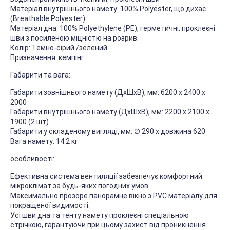
Матеріал внутрішнього намету: 100% Polyester, що дихає
(Breathable Polyester)
Матеріал дна: 100% Polyethylene (PE), герметичні, проклеєні
шви з посиленою міцністю на розрив.
Колір: Темно-сірий /зелений
Призначення: кемпінг.
Габарити та вага:
Габарити зовнішнього намету (ДхШхВ), мм: 6200 x 2400 x
2000
Габарити внутрішнього намету (ДхШхВ), мм: 2200 x 2100 x
1900 (2 шт)
Габарити у складеному вигляді, мм: ∅ 290 x довжина 620
Вага намету: 14.2 кг
особливості:
Ефективна система вентиляції забезпечує комфортний
мікроклімат за будь-яких погодних умов.
Максимально прозоре панорамне вікно з PVC матеріалу для
покращеної видимості.
Усі шви дна та тенту намету проклеєні спеціальною
стрічкою, гарантуючи при цьому захист від проникнення