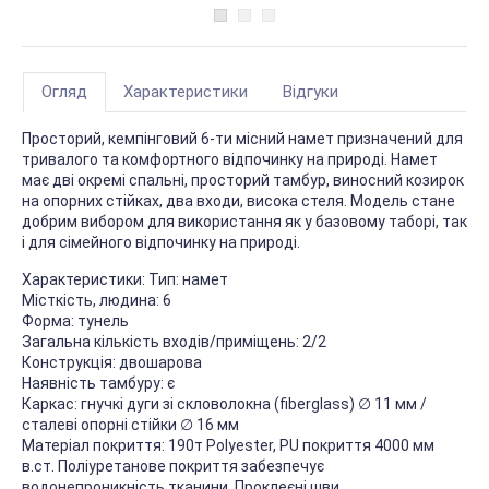
Огляд
Характеристики
Відгуки
Просторий, кемпінговий 6-ти місний намет призначений для
тривалого та комфортного відпочинку на природі. Намет
має дві окремі спальні, просторий тамбур, виносний козирок
на опорних стійках, два входи, висока стеля. Модель стане
добрим вибором для використання як у базовому таборі, так
і для сімейного відпочинку на природі.
Характеристики: Тип: намет
Місткість, людина: 6
Форма: тунель
Загальна кількість входів/приміщень: 2/2
Конструкція: двошарова
Наявність тамбуру: є
Каркас: гнучкі дуги зі скловолокна (fiberglass) ∅ 11 мм /
сталеві опорні стійки ∅ 16 мм
Матеріал покриття: 190т Polyester, PU покриття 4000 мм
в.ст. Поліуретанове покриття забезпечує
водонепроникність тканини. Проклеєні шви