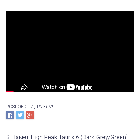
РОЗПОВІСТИ ДРУЗЯМ!
З Намет High Peak Tauris 6 (Dark Grey/Green)