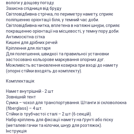
вологи у дощову погоду.
Захисна спідниця від бруду
Світловідбивна стрічка, по периметру намету, сприяє
поліпшенню орієнтації біля, у темний час доби.
Світловідбивна нитка, вплетена в натяжні шнури, сприяє
покращенню орієнтації на місцевості, у темну пору доби.
Антимоскітна сітка
Кишені для дрібних речей
Кріплення для ліхтаря
Для полегшення, швидкої та правильної установки
застосовано кольорове маркування опорних дуг.
Можливість встановлення козирка при вході до намету
(опорні стійки входять до комплекту).
Комплектація:
Намет внутрішній - 2 шт
Зовнішній тент
Сумка – чохол для транспортування. Штанги зі скловолокна
(fiberglass) – 4 шт.
Стійки із трубчастої сталі – 2 шт (6 секцій).
Набір кріплень для фіксації намету на ґрунті або піску
(металеві гачки та кілочки, шнур для розтяжок).
Інструкція