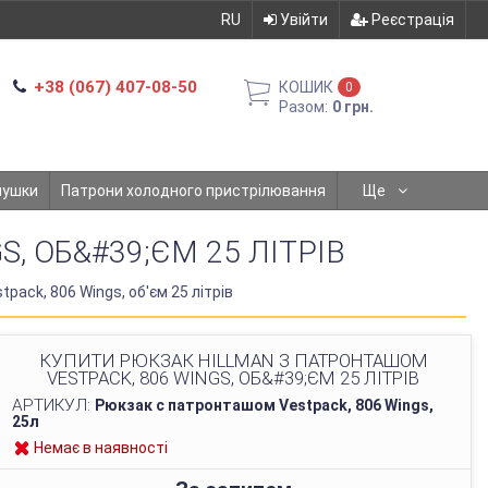
RU
Увійти
Реєстрація
+38 (067) 407-08-50
КОШИК
0
Разом:
0 грн.
мушки
Патрони холодного пристрілювання
Ще
, ОБ&#39;ЄМ 25 ЛІТРІВ
pack, 806 Wings, об'єм 25 літрів
КУПИТИ РЮКЗАК HILLMAN З ПАТРОНТАШОМ
VESTPACK, 806 WINGS, ОБ&#39;ЄМ 25 ЛІТРІВ
АРТИКУЛ:
Рюкзак с патронташом Vestpack, 806 Wings,
25л
Немає в наявності