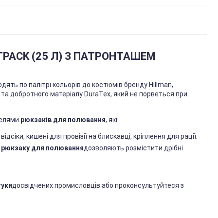
PACK (25 Л) З ПАТРОНТАШЕМ
одять по палітрі кольорів до костюмів бренду Hillman,
та добротного матеріалу DuraTex, який не порветься при
елями.
рюкзаків для полювання
, які:
сіки, кишені для провізії на блискавці, кріплення для рації.
 рюкзаку для полювання
дозволяють розмістити дрібні
гуки
досвідчених промисловців або проконсультуйтеся з