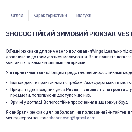
Огляд
Характеристики
Відгуки
ЗНОСОСТІЙКИЙ ЗИМОВИЙ РЮКЗАК VEST
Об'ємні
рюкзаки для зимового полювання
Wings ідеально підх
дозволяючи дотримуватися маскування. Вони пошиті з легкого 
контакті з гілками чи шипами чагарників.
У
інтернет-магазині
«Приціл» представлені зносостійкими мод
Відповідають практичним потребам. Аксесуари мають місткі від
Придатні для похідних умов.
Розвантаження та патронташ у
предмети, полегшуючи доступом до них.
Зручні у догляді. Вологостійке просочення відштовхує бруд.
Як вибрати рюкзак для риболовлі чи полювання?
Читайте
від
менеджером поштою
chabanovsg@gmail.com
.