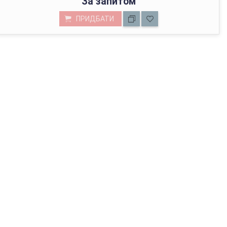
За запитом
ПРИДБАТИ
МАГАЗИН У КИЄВІ
з 01.01.2022г відвантажуємо тільки через Нову Пошту