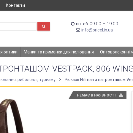
Контакти
09:00 – 19:00
пн.-сб.
info@pricel.in.ua
ля оптики
Манки та приманки для полювання
Оптоволоконні 
РОНТАШОМ VESTPACK, 806 WINGS
ювання, риболовлі, туризму
Рюкзак Hillman з патронташом Vest
НЕМАЄ В НАЯВНОСТІ