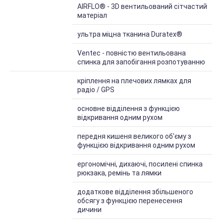
AIRFLO® - 3D вентильований сітчастий
матеріал
ультра міцна тканина Duratex®
Ventec - повністю вентильована
спинка для запобігання розпотуванню
Особливості
кріплення на плечових лямках для
радіо / GPS
основне відділення з функцією
відкривання одним рухом
передня кишеня великого об'єму з
функцією відкривання одним рухом
ергономічні, дихаючі, посилені спинка
рюкзака, ремінь та лямки
додаткове відділення збільшеного
обсягу з функцією перенесення
дичини