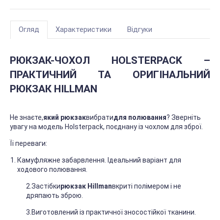
Огляд
Характеристики
Відгуки
РЮКЗАК-ЧОХОЛ HOLSTERPACK –
ПРАКТИЧНИЙ ТА ОРИГІНАЛЬНИЙ
РЮКЗАК HILLMAN
Не знаєте,
який рюкзак
вибрати
для полювання
? Зверніть
увагу на модель Holsterpack, поєднану із чохлом для зброї.
Її переваги:
Камуфляжне забарвлення. Ідеальний варіант для
ходового полювання.
2.Застібки
рюкзак Hillman
вкриті полімером і не
дряпають зброю.
3.Виготовлений із практичної зносостійкої тканини.