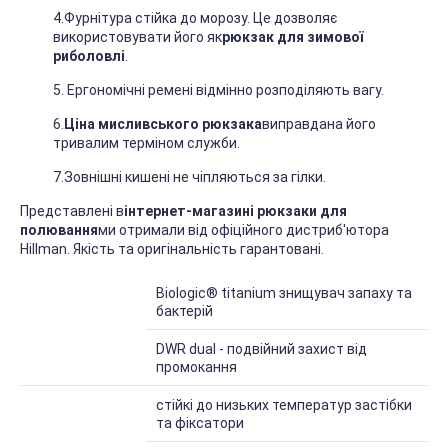
4.Фурнітура стійка до морозу. Це дозволяє
використовувати його як
рюкзак для зимової
риболовлі
.
5. Ергономічні ремені відмінно розподіляють вагу.
6.
Ціна мисливського рюкзака
виправдана його
тривалим терміном служби.
7.Зовнішні кишені не чіпляються за гілки.
Представлені в
інтернет-магазині рюкзаки для
полювання
ми отримали від офіційного дистриб'ютора
Hillman. Якість та оригінальність гарантовані.
Захист
Biologic® titanium знищувач запаху та
бактерій
DWR dual - подвійний захист від
промокання
Матеріали
стійкі до низьких температур застібки
та фіксатори