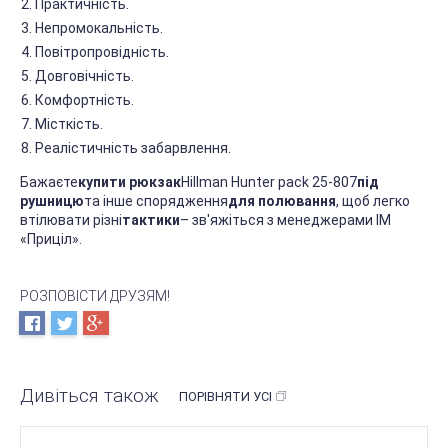
Практичність.
Непромокальність.
Повітропровідність.
Довговічність.
Комфортність.
Місткість.
Реалістичність забарвлення.
Бажаєте
купити рюкзак
Hillman Hunter pack 25-807
під
рушницю
та інше спорядження
для полювання
, щоб легко
втілювати різні
тактики
– зв'яжіться з менеджерами ІМ
«Приціл».
РОЗПОВІСТИ ДРУЗЯМ!
Дивіться також
ПОРІВНЯТИ УСІ