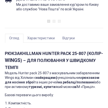
Ми доставимо ваше замовлення кур'єром по Києву
або службою "Нова Пошта" по всій Україні.
Огляд
Характеристики
Відгуки
РЮКЗАК
HILLMAN HUNTER PACK 25-807 (
КОЛІР
-
WINGS
) – ДЛЯ ПОЛЮВАННЯ У ШВИДКОМУ
ТЕМПІ
Модель Hunter pack 25-807 з маскувальним забарвленням
Wings від Хіллман є
найкращим
функціональним
рюкзаком
для носіння зброї
та інших речей
на рибалці/полюванні
або
при активному
туризмі, купити
який можна
в
ЇМ «Приціл».
Базові переваги цього виробу:
Компактність.