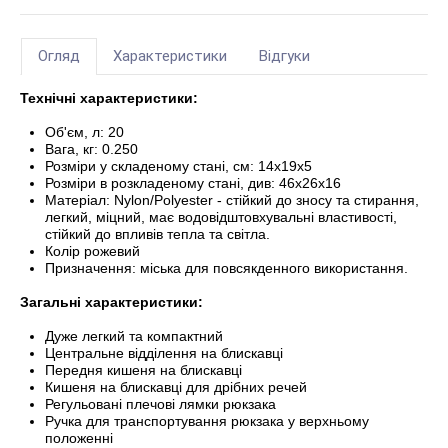
Огляд
Характеристики
Відгуки
Технічні характеристики:
Об'єм, л: 20
Вага, кг: 0.250
Розміри у складеному стані, см: 14х19х5
Розміри в розкладеному стані, див: 46х26х16
Матеріал: Nylon/Polyester - стійкий до зносу та стирання,
легкий, міцний, має водовідштовхувальні властивості,
стійкий до впливів тепла та світла.
Колір рожевий
Призначення: міська для повсякденного використання.
Загальні характеристики:
Дуже легкий та компактний
Центральне відділення на блискавці
Передня кишеня на блискавці
Кишеня на блискавці для дрібних речей
Регульовані плечові лямки рюкзака
Ручка для транспортування рюкзака у верхньому
положенні