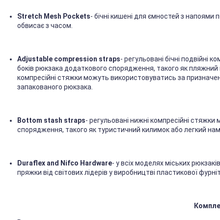
Stretch Mesh Pockets
- бічні кишені для ємностей з напоями п
обвисає з часом.
Adjustable compression straps
- регульовані бічні подвійні 
боків рюкзака додаткового спорядження, такого як пляжний 
компресійні стяжки можуть використовуватись за призначе
запакованого рюкзака.
Bottom stash straps
- регульовані нижні компресійні стяжки
спорядження, такого як туристичний килимок або легкий наме
Duraflex and Nifco Hardware
- у всіх моделях міських рюкзакі
пряжки від світових лідерів у виробництві пластикової фурніту
Компле