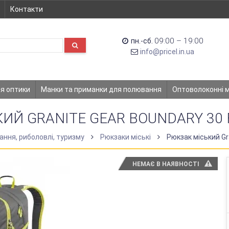
Контакти
09:00 – 19:00
пн.-сб.
info@pricel.in.ua
ля оптики
Манки та приманки для полювання
Оптоволоконні 
ИЙ GRANITE GEAR BOUNDARY 30 
ння, риболовлі, туризму
Рюкзаки міські
Рюкзак міський Gra
НЕМАЄ В НАЯВНОСТІ