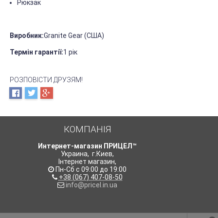
Рюкзак
Виробник:
Granite Gear (США)
Термін гарантії:
1 рік
РОЗПОВІСТИ ДРУЗЯМ!
КОМПАНІЯ
Интернет-магазин ПРИЦЕЛ™
Украина
,
г.Киев
,
Інтернет магазин
,
Пн-Сб с 09:00 до 19:00
+38 (067) 407-08-50
info@pricel.in.ua