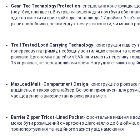
Gear-Tec Technology Protection
- спеціальна конструкція, щ
(ноутбук, планшет). Внутрішня кишеня для ноутбука або пла
здатна вмістити пристрій з діагоналлю до 17 дюймів. У зв'яз
різних виробників, рекомендується уточнювати, чи можна ро
Trail Tested Load Carrying Technology
- конструкція підвісу
поперекову підтримку, необхідну вентиляцію спинки та плеч
рюкзака. Ергономічні шлейки з EVA-піни мають невелику то
15 кг рюкзак, не передавлюючи плечі. Нагрудна стяжка надійн
MaxLoad Multi-Compartment Design
- конструкцією рюкзака 
відділень, а також органайзер. Всі вони призначені для розмі
час щоденного використання рюкзака в місті.
Barrier Zipper Tricot-Lined Pocket
- фронтальна кишеня з во
може бути розміщений смартфон з діагоналлю до 6 дюймів, со
транспортування та надійного захисту від намокання.