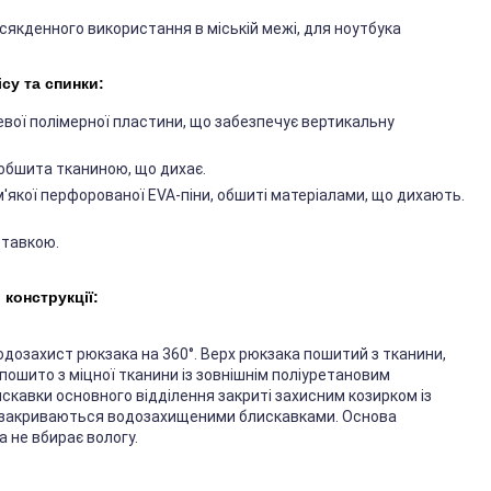
всякденного використання в міській межі, для ноутбука
су та спинки:
евої полімерної пластини, що забезпечує вертикальну
 обшита тканиною, що дихає.
 м'якої перфорованої EVA-піни, обшиті матеріалами, що дихають.
ставкою.
конструкції:
водозахист рюкзака на 360°. Верх рюкзака пошитий з тканини,
ошито з міцної тканини із зовнішнім поліуретановим
кавки основного відділення закриті захисним козирком із
а закриваються водозахищеними блискавками. Основа
а не вбирає вологу.