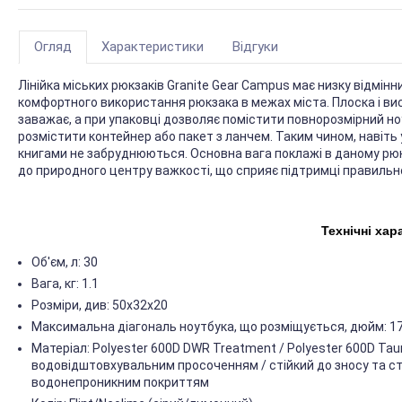
Огляд
Характеристики
Відгуки
Лінійка міських рюкзаків Granite Gear Campus має низку відмі
комфортного використання рюкзака в межах міста. Плоска і ви
заважає, а при упаковці дозволяє помістити повнорозмірний ноут
розмістити контейнер або пакет з ланчем. Таким чином, навіть у 
книгами не забруднюються. Основна вага поклажі в даному рю
до природного центру важкості, що сприяє підтримці правильно
Технічні хар
Об'єм, л: 30
Вага, кг: 1.1
Розміри, див: 50х32х20
Максимальна діагональ ноутбука, що розміщується, дюйм: 1
Матеріал: Polyester 600D DWR Treatment / Polyester 600D Taur
водовідштовхувальним просоченням / стійкий до зносу та ст
водонепроникним покриттям