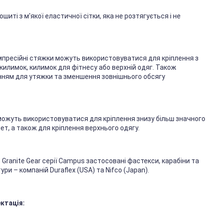
ошиті з м'якої еластичної сітки, яка не розтягується і не
компресійні стяжки можуть використовуватися для кріплення з
килимок, килимок для фітнесу або верхній одяг. Також
нням для утяжки та зменшення зовнішнього обсягу
 можуть використовуватися для кріплення знизу більш значного
т, а також для кріплення верхнього одягу.
в Granite Gear серії Campus застосовані фастекси, карабіни та
ри – компаній Duraflex (USA) та Nifco (Japan).
ктація: