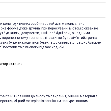
нних конструктивних особливостей для максимально
сока форма дуже зручна: при пересуванні містом рюкзак не
бук, книги, документи, інші необхідні речі, а над ними
переповненому транспорті і ланч не буде зім'ятий, і речі з
кзаку буде знаходитися ближче до спини, відповідно ближче
ї постави та рівноваги під час ходьби.
актеристики:
7
palite PU - стійкий до зносу та стирання, міцний матеріал з
ирання, міцний матеріал із зовнішнім поліуретановим