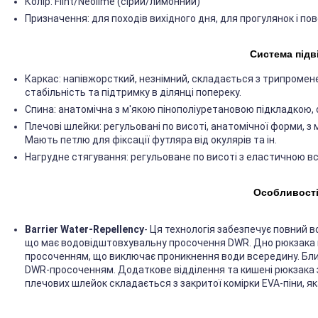
Колір: Flint/Neolime (сірий/лимонний)
Призначення: для походів вихідного дня, для прогулянок і по
Система підві
Каркас: напівжорсткий, незнімний, складається з трипромен
стабільність та підтримку в ділянці попереку.
Спина: анатомічна з м'якою пінополіуретановою підкладкою,
Плечові шлейки: регульовані по висоті, анатомічної форми, з
Мають петлю для фіксації футляра від окулярів та ін.
Нагрудне стягування: регульоване по висоті з еластичною в
Особливості 
Barrier Water-Repellency
- Ця технологія забезпечує повний 
що має водовідштовхувальну просочення DWR. Дно рюкзака п
просоченням, що виключає проникнення води всередину. Блис
DWR-просоченням. Додаткове відділення та кишені рюкзак
плечових шлейок складається з закритої комірки EVA-піни, як