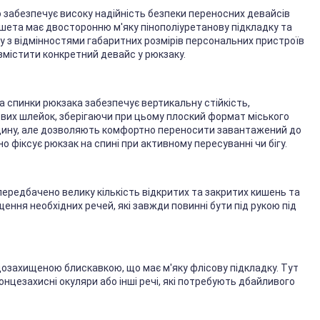
о забезпечує високу надійність безпеки переносних девайсів
ншета має двосторонню м'яку пінополіуретанову підкладку та
ку з відмінностями габаритних розмірів персональних пристроїв
змістити конкретний девайс у рюкзаку.
 та спинки рюкзака забезпечує вертикальну стійкість,
ових шлейок, зберігаючи при цьому плоский формат міського
вщину, але дозволяють комфортно переносити завантажений до
о фіксує рюкзак на спині при активному пересуванні чи бігу.
передбачено велику кількість відкритих та закритих кишень та
щення необхідних речей, які завжди повинні бути під рукою під
дозахищеною блискавкою, що має м'яку флісову підкладку. Тут
нцезахисні окуляри або інші речі, які потребують дбайливого