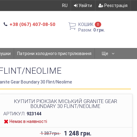
RU
Увійти
Реєстрація
+38 (067) 407-08-50
КОШИК
0
Разом:
0 грн.
мушки
Патрони холодного пристрілювання
Ще
FLINT/NEOLIME
nite Gear Boundary 30 Flint/Neolime
КУПИТИ РЮКЗАК МІСЬКИЙ GRANITE GEAR
BOUNDARY 30 FLINT/NEOLIME
АРТИКУЛ:
923144
Немає в наявності
1 248 грн.
1 387 грн.