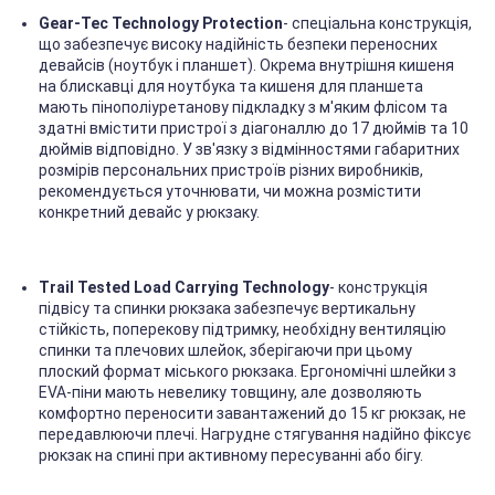
Gear-Tec Technology Protection
- спеціальна конструкція,
що забезпечує високу надійність безпеки переносних
девайсів (ноутбук і планшет). Окрема внутрішня кишеня
на блискавці для ноутбука та кишеня для планшета
мають пінополіуретанову підкладку з м'яким флісом та
здатні вмістити пристрої з діагоналлю до 17 дюймів та 10
дюймів відповідно. У зв'язку з відмінностями габаритних
розмірів персональних пристроїв різних виробників,
рекомендується уточнювати, чи можна розмістити
конкретний девайс у рюкзаку.
Trail Tested Load Carrying Technology
- конструкція
підвісу та спинки рюкзака забезпечує вертикальну
стійкість, поперекову підтримку, необхідну вентиляцію
спинки та плечових шлейок, зберігаючи при цьому
плоский формат міського рюкзака. Ергономічні шлейки з
EVA-піни мають невелику товщину, але дозволяють
комфортно переносити завантажений до 15 кг рюкзак, не
передавлюючи плечі. Нагрудне стягування надійно фіксує
рюкзак на спині при активному пересуванні або бігу.