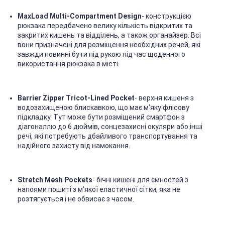
MaxLoad Multi-Compartment Design
- конструкцією
рюкзака передбачено велику кількість відкритих та
закритих кишень та відділень, а також органайзер. Всі
вони призначені для розміщення необхідних речей, які
завжди повинні бути під рукою під час щоденного
використання рюкзака в місті.
Barrier Zipper Tricot-Lined Pocket
- верхня кишеня з
водозахищеною блискавкою, що має м'яку флісову
підкладку. Тут може бути розміщений смартфон з
діагоналлю до 6 дюймів, сонцезахисні окуляри або інші
речі, які потребують дбайливого транспортування та
надійного захисту від намокання.
Stretch Mesh Pockets
- бічні кишені для ємностей з
напоями пошиті з м'якої еластичної сітки, яка не
розтягується і не обвисає з часом.