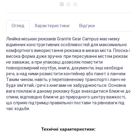
Огляд
Характеристики
Відгуки
Лінійка міських рюкзаків Granite Gear Campus має низку
відмінних конструктивних особливостей для максимально
комфортного використання рюкзака в межах міста. Плоска і
висока форма дуже зручна: при пересуванні містом рюкзак
не заважає, а при упаковці дозволяє помістити
повнорозмірний ноутбук, книги, документи, інші необхідні
речі, а над ними розмістити контейнер або пакет з ланчем.
Таким чином, навіть у переповненому транспорті і ланч не
буде зім'ятий, і речі з книгами не забруднюються. Основна
вага поклажі в даному рюкзаку буде знаходитися ближче до
спини, відповідно ближче до природного центру важкості,
що сприяє підтримці правильної постави та рівноваги під
час ходьби.
Технічні характеристики: