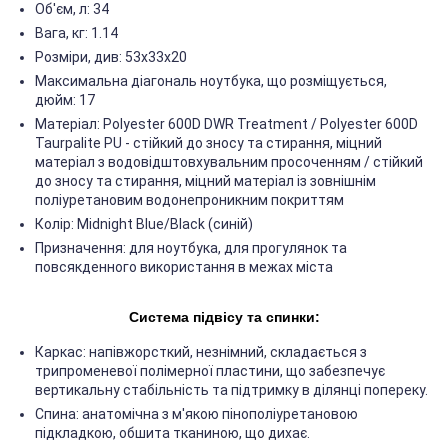
Об'єм, л: 34
Вага, кг: 1.14
Розміри, див: 53х33х20
Максимальна діагональ ноутбука, що розміщується,
дюйм: 17
Матеріал: Polyester 600D DWR Treatment / Polyester 600D
Taurpalite PU - стійкий до зносу та стирання, міцний
матеріал з водовідштовхувальним просоченням / стійкий
до зносу та стирання, міцний матеріал із зовнішнім
поліуретановим водонепроникним покриттям
Колір: Midnight Blue/Black (синій)
Призначення: для ноутбука, для прогулянок та
повсякденного використання в межах міста
Система підвісу та спинки:
Каркас: напівжорсткий, незнімний, складається з
трипроменевої полімерної пластини, що забезпечує
вертикальну стабільність та підтримку в ділянці попереку.
Спина: анатомічна з м'якою пінополіуретановою
підкладкою, обшита тканиною, що дихає.