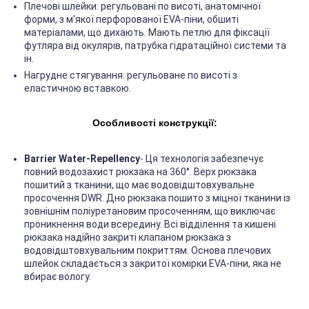
Плечові шлейки: регульовані по висоті, анатомічної
форми, з м'якої перфорованої EVA-піни, обшиті
матеріалами, що дихають. Мають петлю для фіксації
футляра від окулярів, патрубка гідратаційної системи та
ін.
Нагрудне стягування: регульоване по висоті з
еластичною вставкою.
Особливості конструкції:
Barrier Water-Repellency
- Ця технологія забезпечує
повний водозахист рюкзака на 360°. Верх рюкзака
пошитий з тканини, що має водовідштовхувальне
просочення DWR. Дно рюкзака пошито з міцної тканини із
зовнішнім поліуретановим просоченням, що виключає
проникнення води всередину. Всі відділення та кишені
рюкзака надійно закриті клапаном рюкзака з
водовідштовхувальним покриттям. Основа плечових
шлейок складається з закритої комірки EVA-піни, яка не
вбирає вологу.