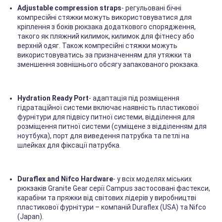
Adjustable compression straps
- регульовані бічні
компресійні стяжки можуть використовуватися для
кріплення з боків рюкзака додаткового спорядження,
такого як пляжний килимок, килимок для фітнесу або
верхній одяг. Також компресійні стяжки можуть
використовуватись за призначенням для утяжки та
зменшення зовнішнього обсягу запакованого рюкзака.
Hydration Ready Port
- адаптація під розміщення
гідратаційної системи включає наявність пластикової
фурнітури для підвісу питної системи, відділення для
розміщення питної системи (суміщене з відділенням для
ноутбука), порт для виведення патрубка та петлі на
шлейках для фіксації патрубка.
Duraflex and Nifco Hardware
- у всіх моделях міських
рюкзаків Granite Gear серії Campus застосовані фастекси,
карабіни та пряжки від світових лідерів у виробництві
пластикової фурнітури – компаній Duraflex (USA) та Nifco
(Japan).