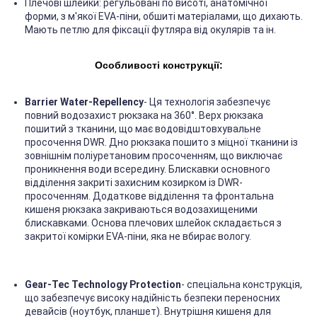
Плечові шлейки: регульовані по висоті, анатомічної
форми, з м'якої EVA-піни, обшиті матеріалами, що дихають.
Мають петлю для фіксації футляра від окулярів та ін.
Особливості конструкції:
Barrier Water-Repellency
- Ця технологія забезпечує
повний водозахист рюкзака на 360°. Верх рюкзака
пошитий з тканини, що має водовідштовхувальне
просочення DWR. Дно рюкзака пошито з міцної тканини із
зовнішнім поліуретановим просоченням, що виключає
проникнення води всередину. Блискавки основного
відділення закриті захисним козирком із DWR-
просоченням. Додаткове відділення та фронтальна
кишеня рюкзака закриваються водозахищеними
блискавками. Основа плечових шлейок складається з
закритої комірки EVA-піни, яка не вбирає вологу.
Gear-Tec Technology Protection
- спеціальна конструкція,
що забезпечує високу надійність безпеки переносних
девайсів (ноутбук, планшет). Внутрішня кишеня для