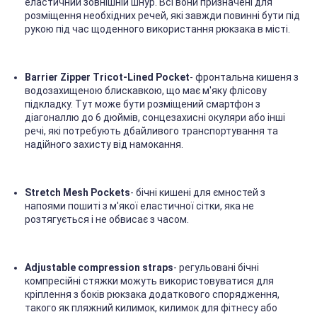
еластичний зовнішній шнур. Всі вони призначені для
розміщення необхідних речей, які завжди повинні бути під
рукою під час щоденного використання рюкзака в місті.
Barrier Zipper Tricot-Lined Pocket
- фронтальна кишеня з
водозахищеною блискавкою, що має м'яку флісову
підкладку. Тут може бути розміщений смартфон з
діагоналлю до 6 дюймів, сонцезахисні окуляри або інші
речі, які потребують дбайливого транспортування та
надійного захисту від намокання.
Stretch Mesh Pockets
- бічні кишені для ємностей з
напоями пошиті з м'якої еластичної сітки, яка не
розтягується і не обвисає з часом.
Adjustable compression straps
- регульовані бічні
компресійні стяжки можуть використовуватися для
кріплення з боків рюкзака додаткового спорядження,
такого як пляжний килимок, килимок для фітнесу або