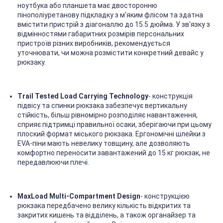
ноутбука або планшета має двосторонню
пінополіуретанову підкладку з м'яким флісом та здатна
вмістити пристрій з діагоналлю до 15.5 дюйма. У зв'язку з
відмінностями габаритних розмірів персональних
пристроїв різних виробників, рекомендується
уточнювати, чи можна розмістити конкретний девайс у
рюкзаку.
Trail Tested Load Carrying Technology
- конструкція
підвісу та спинки рюкзака забезпечує вертикальну
стійкість, більш рівномірно розподіляє навантаження,
сприяє підтримці правильної осаки, зберігаючи при цьому
плоский формат міського рюкзака. Ергономічні шлейки з
EVA-піни мають невелику товщину, але дозволяють
комфортно переносити завантажений до 15 кг рюкзак, не
передавлюючи плечі.
MaxLoad Multi-Compartment Design
- конструкцією
рюкзака передбачено велику кількість відкритих та
закритих кишень та відділень, а також органайзер та