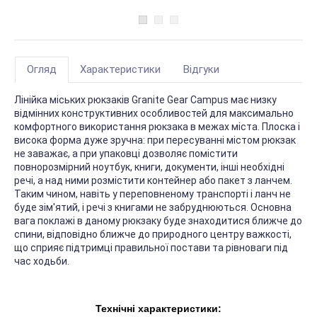
Огляд
Характеристики
Відгуки
Лінійка міських рюкзаків Granite Gear Campus має низку
відмінних конструктивних особливостей для максимально
комфортного використання рюкзака в межах міста. Плоска і
висока форма дуже зручна: при пересуванні містом рюкзак
не заважає, а при упаковці дозволяє помістити
повнорозмірний ноутбук, книги, документи, інші необхідні
речі, а над ними розмістити контейнер або пакет з ланчем.
Таким чином, навіть у переповненому транспорті і ланч не
буде зім'ятий, і речі з книгами не забруднюються. Основна
вага поклажі в даному рюкзаку буде знаходитися ближче до
спини, відповідно ближче до природного центру важкості,
що сприяє підтримці правильної постави та рівноваги під
час ходьби.
Технічні характеристики: