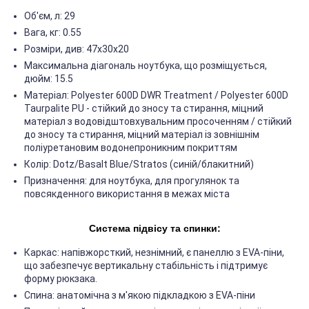
Об'єм, л: 29
Вага, кг: 0.55
Розміри, див: 47х30х20
Максимальна діагональ ноутбука, що розміщується,
дюйм: 15.5
Матеріал: Polyester 600D DWR Treatment / Polyester 600D
Taurpalite PU - стійкий до зносу та стирання, міцний
матеріал з водовідштовхувальним просоченням / стійкий
до зносу та стирання, міцний матеріал із зовнішнім
поліуретановим водонепроникним покриттям
Колір: Dotz/Basalt Blue/Stratos (синій/блакитний)
Призначення: для ноутбука, для прогулянок та
повсякденного використання в межах міста
Система підвісу та спинки:
Каркас: напівжорсткий, незнімний, є панеллю з EVA-піни,
що забезпечує вертикальну стабільність і підтримує
форму рюкзака.
Спина: анатомічна з м'якою підкладкою з EVA-піни