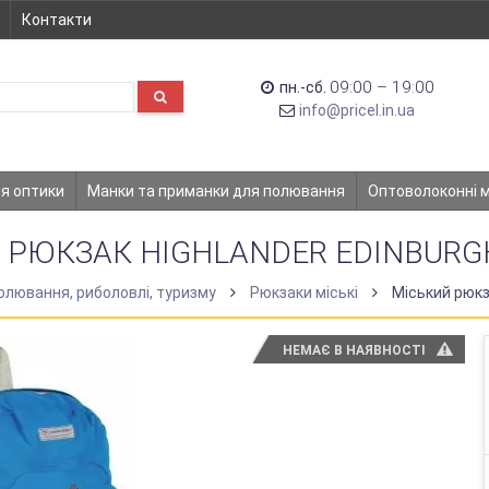
Контакти
09:00 – 19:00
пн.-сб.
info@pricel.in.ua
ля оптики
Манки та приманки для полювання
Оптоволоконні 
 РЮКЗАК HIGHLANDER EDINBURGH
олювання, риболовлі, туризму
Рюкзаки міські
Міський рюкза
НЕМАЄ В НАЯВНОСТІ