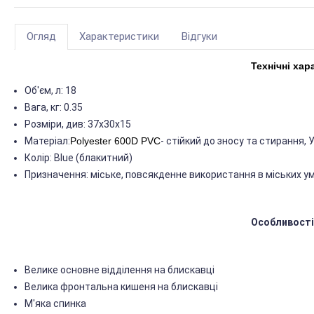
Огляд
Характеристики
Відгуки
Технічні хар
Об'єм, л: 18
Вага, кг: 0.35
Розміри, див: 37х30х15
Матеріал:
Polyester 600D PVC
- стійкий до зносу та стирання,
Колір: Blue (блакитний)
Призначення: міське, повсякденне використання в міських у
Особливості 
Велике основне відділення на блискавці
Велика фронтальна кишеня на блискавці
М'яка спинка