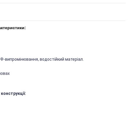
актеристики:
 УФ-випромінювання, водостійкий матеріал.
мовах
конструкції: