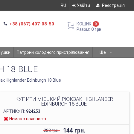
RU
Увійти
Реєстрація
+38 (067) 407-08-50
КОШИК
0
Разом:
0 грн.
мушки
Патрони холодного пристрілювання
Ще
 18 BLUE
к Highlander Edinburgh 18 Blue
КУПИТИ МІСЬКИЙ РЮКЗАК HIGHLANDER
EDINBURGH 18 BLUE
АРТИКУЛ:
924253
Немає в наявності
144 грн.
288 грн.