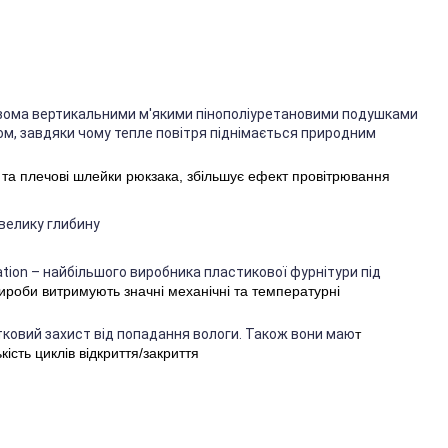
двома вертикальними м'якими пінополіуретановими подушками
м, завдяки чому тепле повітря піднімається природним
а та плечові шлейки рюкзака, збільшує ефект провітрювання
велику глибину
ration – найбільшого виробника пластикової фурнітури під
ироби витримують значні механічні та температурні
ковий захист від попадання вологи. Також вони маю
т
кість циклів відкриття/закриття