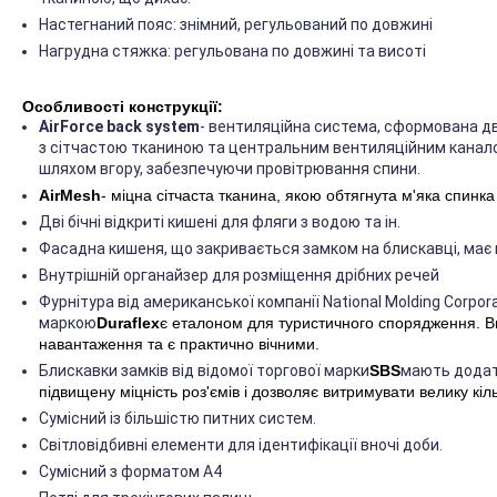
Настегнаний пояс: знімний, регульований по довжині
Нагрудна стяжка: регульована по довжині та висоті
Особливості конструкції:
AirForce back system
- вентиляційна система, сформована 
з сітчастою тканиною та центральним вентиляційним канало
шляхом вгору, забезпечуючи провітрювання спини.
AirMesh
- міцна сітчаста тканина, якою обтягнута м'яка спинк
Дві бічні відкриті кишені для фляги з водою та ін.
Фасадна кишеня, що закривається замком на блискавці, має 
Внутрішній органайзер для розміщення дрібних речей
Фурнітура від американської компанії National Molding Corpo
маркою
Duraflex
є еталоном для туристичного спорядження. В
навантаження та є практично вічними.
Блискавки замків від відомої торгової марки
SBS
мають додат
підвищену міцність роз'ємів і дозволяє витримувати велику кіль
Сумісний із більшістю питних систем.
Світловідбивні елементи для ідентифікації вночі доби.
Сумісний з форматом А4