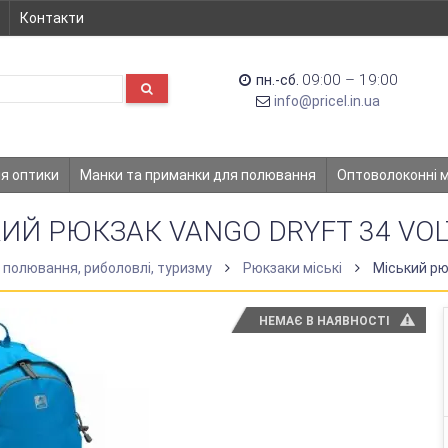
Контакти
09:00 – 19:00
пн.-сб.
info@pricel.in.ua
ля оптики
Манки та приманки для полювання
Оптоволоконні 
ИЙ РЮКЗАК VANGO DRYFT 34 VOL
 полювання, риболовлі, туризму
Рюкзаки міські
Міський рюк
НЕМАЄ В НАЯВНОСТІ