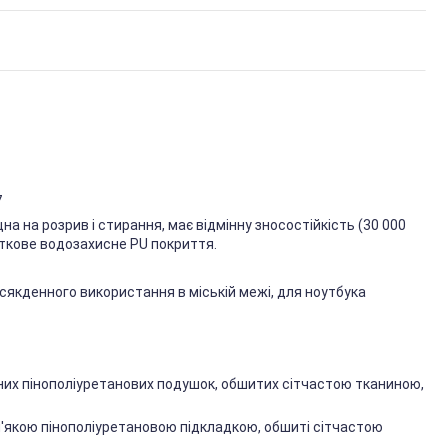
7
на на розрив і стирання, має відмінну зносостійкість (30 000
аткове водозахисне PU покриття.
всякденного використання в міській межі, для ноутбука
них пінополіуретанових подушок, обшитих сітчастою тканиною,
 м'якою пінополіуретановою підкладкою, обшиті сітчастою