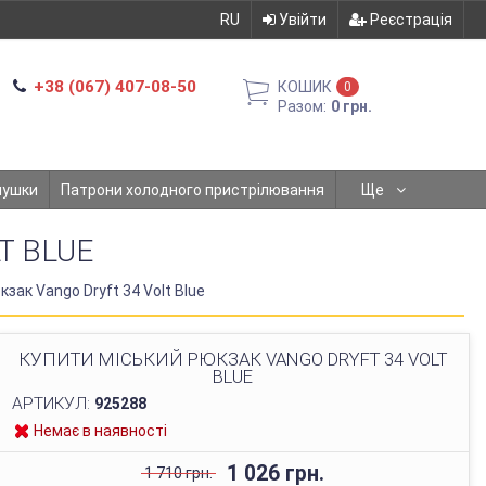
RU
Увійти
Реєстрація
+38 (067) 407-08-50
КОШИК
0
Разом:
0 грн.
мушки
Патрони холодного пристрілювання
Ще
T BLUE
зак Vango Dryft 34 Volt Blue
КУПИТИ МІСЬКИЙ РЮКЗАК VANGO DRYFT 34 VOLT
BLUE
АРТИКУЛ:
925288
Немає в наявності
1 026 грн.
1 710 грн.