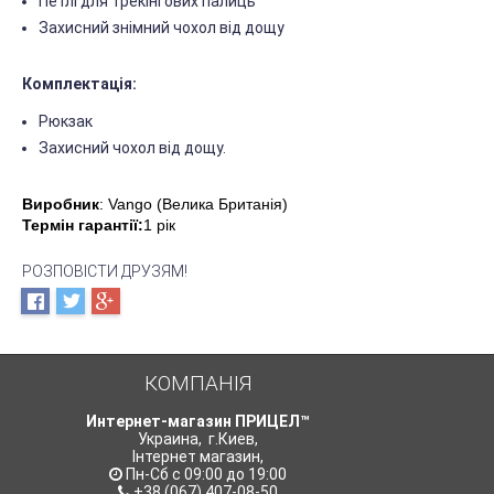
Петлі для трекінгових палиць
Захисний знімний чохол від дощу
Комплектація:
Рюкзак
Захисний чохол від дощу.
Виробник
: Vango (Велика Британія)
Термін гарантії:
1 рік
РОЗПОВІСТИ ДРУЗЯМ!
КОМПАНІЯ
Интернет-магазин ПРИЦЕЛ™
Украина
,
г.Киев
,
Інтернет магазин
,
Пн-Сб с 09:00 до 19:00
+38 (067) 407-08-50