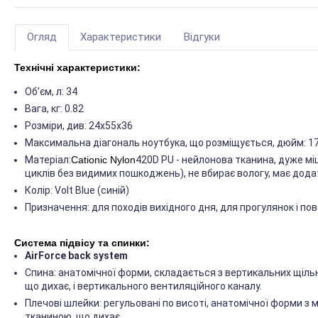
Огляд
Характеристики
Відгуки
Технічні характеристики:
Об'єм, л: 34
Вага, кг: 0.82
Розміри, див: 24х55х36
Максимальна діагональ ноутбука, що розміщується, дюйм: 1
Матеріал:
Cationic Nylon
420D PU - нейлонова тканина, дуже міц
циклів без видимих пошкоджень), не вбирає вологу, має дод
Колір: Volt Blue (синій)
Призначення: для походів вихідного дня, для прогулянок і по
Система підвісу та спинки:
AirForce back system
Спина: анатомічної форми, складається з вертикальних щіль
що дихає, і вертикального вентиляційного каналу.
Плечові шлейки: регульовані по висоті, анатомічної форми з
тканиною, що дихає.