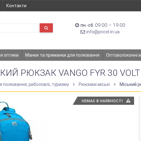
Контакти
09:00 – 19:00
пн.-сб.
info@pricel.in.ua
ля оптики
Манки та приманки для полювання
Оптоволоконні 
КИЙ РЮКЗАК VANGO FYR 30 VOLT
я полювання, риболовлі, туризму
Рюкзаки міські
Міський рю
НЕМАЄ В НАЯВНОСТІ