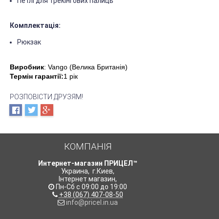
Петлі для трекінгових палиць
Комплектація:
Рюкзак
Виробник
: Vango (Велика Британія)
Термін гарантії:
1 рік
РОЗПОВІСТИ ДРУЗЯМ!
КОМПАНІЯ
Интернет-магазин ПРИЦЕЛ™
Украина
,
г.Киев
,
Інтернет магазин
,
Пн-Сб с 09:00 до 19:00
+38 (067) 407-08-50
info@pricel.in.ua