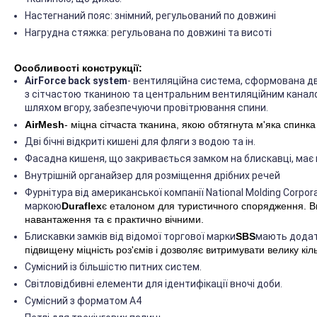
Настегнаний пояс: знімний, регульований по довжині
Нагрудна стяжка: регульована по довжині та висоті
Особливості конструкції:
AirForce back system
- вентиляційна система, сформована 
з сітчастою тканиною та центральним вентиляційним канало
шляхом вгору, забезпечуючи провітрювання спини.
AirMesh
- міцна сітчаста тканина, якою обтягнута м'яка спинк
Дві бічні відкриті кишені для фляги з водою та ін.
Фасадна кишеня, що закривається замком на блискавці, має 
Внутрішній органайзер для розміщення дрібних речей
Фурнітура від американської компанії National Molding Corpo
маркою
Duraflex
є еталоном для туристичного спорядження. В
навантаження та є практично вічними.
Блискавки замків від відомої торгової марки
SBS
мають додат
підвищену міцність роз'ємів і дозволяє витримувати велику кіль
Сумісний із більшістю питних систем.
Світловідбивні елементи для ідентифікації вночі доби.
Сумісний з форматом А4