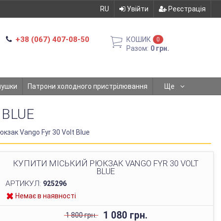
RU
Увійти
Реєстрація
+38 (067) 407-08-50
КОШИК
0
Разом:
0 грн.
мушки
Патрони холодного пристрілювання
Ще
 BLUE
кзак Vango Fyr 30 Volt Blue
КУПИТИ МІСЬКИЙ РЮКЗАК VANGO FYR 30 VOLT
BLUE
АРТИКУЛ:
925296
Немає в наявності
1 080 грн.
1 800 грн.