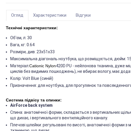
Огляд
Характеристики
Відгуки
Технічні характеристики:
Об'єм, л: 30
Вага, кг: 0.64
Розміри, див: 23х51х33
Максимальна діагональ ноутбука, що розміщується, дюйм: 15
Матеріал:
Cationic Nylon
420D PU - нейлонова тканина, дуже міц
циклів без видимих пошкоджень), не вбирає вологу, має дод
Колір: Volt Blue (синій)
Призначення: для ноутбука, для прогулянок та повсякденног
Система підвісу та спинки:
AirForce back system
Спина: анатомічної форми, складається з вертикальних щіль
що дихає, і вертикального вентиляційного каналу.
Плечові шлейки: регульовані по висоті, анатомічної форми з
тканиною, що дихає.