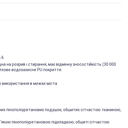
.6
на на розрив і стирання, має відмінну зносостійкість (30 000
аткове водозахисне PU покриття.
о використання в межах міста
них пінополіуретанових подушок, обшитих сітчастою тканиною,
 м'якою пінополіуретановою підкладкою, обшиті сітчастою