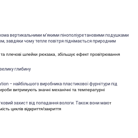
двома вертикальними м'якими пінополіуретановими подушками
м, завдяки чому тепле повітря піднімається природним
а та плечові шлейки рюкзака, збільшує ефект провітрювання
велику глибину
ration – найбільшого виробника пластикової фурнітури під
ироби витримують значні механічні та температурні
ковий захист від попадання вологи. Також вони маю
т
кість циклів відкриття/закриття