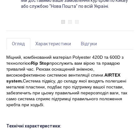
Ми доставимо ваше замовлення кур'єром по Києву
або службою "Нова Пошта" по всій Україні.
Огляд
Характеристики
Відгуки
Міцний, комбінований матеріал Polyester 420D та 600D з
технологією
Rip Stop
прослужить вам вірою та правдою
тривалий час. Рюкзак оснащений знімною,
високоефективною системою вентиляції спини.
AIRTEX
system.
Система підвісу, до складу якої входять полегшені
металеві пластини, подбає про підтримку вашої постави,
забезпечить при цьому правильний перерозподіл ваги, так
само система сприяє підтримці правильного положення
хребта при ходьбі.
Технічні характеристики: