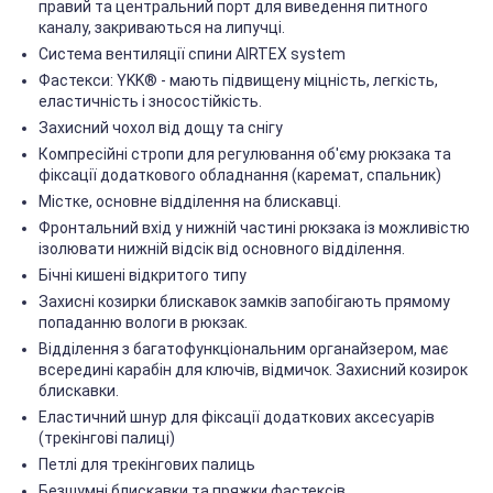
правий та центральний порт для виведення питного
каналу, закриваються на липучці.
Система вентиляції спини AIRTEX system
Фастекси: YKK® - мають підвищену міцність, легкість,
еластичність і зносостійкість.
Захисний чохол від дощу та снігу
Компресійні стропи для регулювання об'єму рюкзака та
фіксації додаткового обладнання (каремат, спальник)
Містке, основне відділення на блискавці.
Фронтальний вхід у нижній частині рюкзака із можливістю
ізолювати нижній відсік від основного відділення.
Бічні кишені відкритого типу
Захисні козирки блискавок замків запобігають прямому
попаданню вологи в рюкзак.
Відділення з багатофункціональним органайзером, має
всередині карабін для ключів, відмичок. Захисний козирок
блискавки.
Еластичний шнур для фіксації додаткових аксесуарів
(трекінгові палиці)
Петлі для трекінгових палиць
Безшумні блискавки та пряжки фастексів.