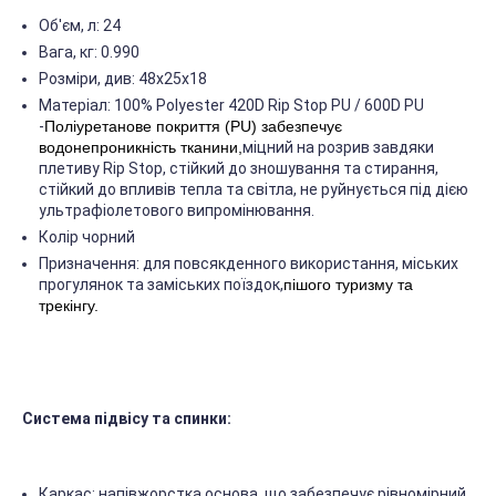
Об'єм, л: 24
Вага, кг: 0.990
Розміри, див: 48х25х18
Матеріал: 100% Polyester 420D Rip Stop PU / 600D PU
-
Поліуретанове покриття (PU) забезпечує
водонепроникність тканини,
міцний на розрив завдяки
плетиву Rip Stop, стійкий до зношування та стирання,
стійкий до впливів тепла та світла, не руйнується під дією
ультрафіолетового випромінювання.
Колір чорний
Призначення: для повсякденного використання, міських
прогулянок та заміських поїздок,
пішого туризму та
трекінгу.
Система підвісу та спинки:
Каркас: напівжорстка основа, що забезпечує рівномірний