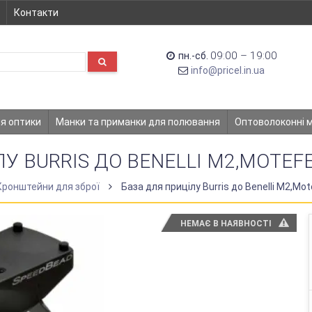
Контакти
09:00 – 19:00
пн.-сб.
info@pricel.in.ua
ля оптики
Манки та приманки для полювання
Оптоволоконні 
У BURRIS ДО BENELLI M2,MOTEFE
Кронштейни для зброї
База для прицілу Burris до Benelli M2,Mote
НЕМАЄ В НАЯВНОСТІ