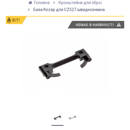
Головна
Кронштейни для зброї
База Kozap для CZ527 швидкознімна
ХІТ!
НЕМАЄ В НАЯВНОСТІ