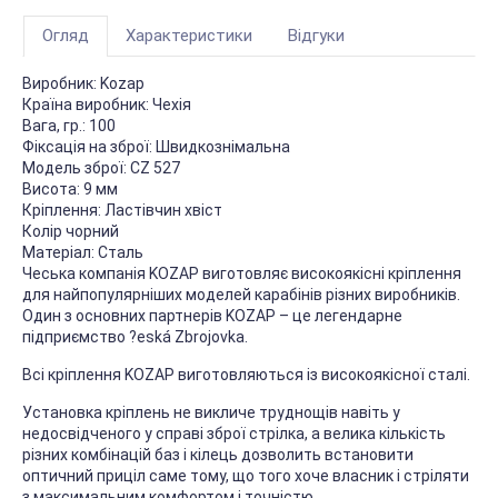
Огляд
Характеристики
Відгуки
Виробник: Kozap
Країна виробник: Чехія
Вага, гр.: 100
Фіксація на зброї: Швидкознімальна
Модель зброї: CZ 527
Висота: 9 мм
Кріплення: Ластівчин хвіст
Колір чорний
Матеріал: Сталь
Чеська компанія KOZAP виготовляє високоякісні кріплення
для найпопулярніших моделей карабінів різних виробників.
Один з основних партнерів KOZAP – це легендарне
підприємство ?eská Zbrojovka.
Всі кріплення KOZAP виготовляються із високоякісної сталі.
Установка кріплень не викличе труднощів навіть у
недосвідченого у справі зброї стрілка, а велика кількість
різних комбінацій баз і кілець дозволить встановити
оптичний приціл саме тому, що того хоче власник і стріляти
з максимальним комфортом і точністю.