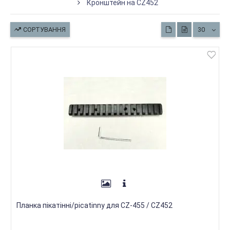
Кронштейн на CZ452
СОРТУВАННЯ
30
Планка пікатінні/picatinny для CZ-455 / CZ452