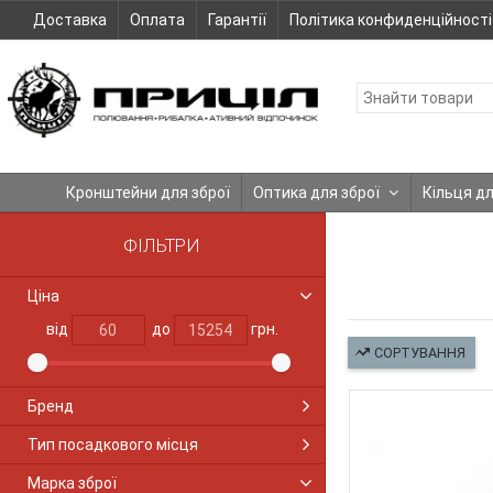
Доставка
Оплата
Гарантії
Політика конфиденційності
Кронштейни для зброї
Оптика для зброї
Кільця д
ФІЛЬТРИ
Ціна
від
до
грн.
СОРТУВАННЯ
Бренд
Тип посадкового місця
Марка зброї