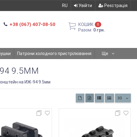
RU
Увійти
Реєстрація
+38 (067) 407-08-50
КОШИК
0
Разом:
0 грн.
мушки
Патрони холодного пристрілювання
Ще
94 9.5ММ
онштейн на ИЖ-94 9.5мм
30