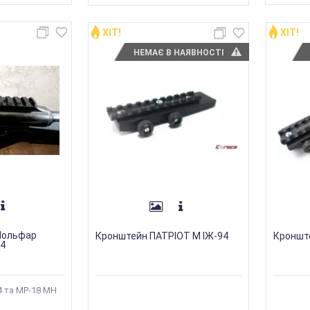
ХІТ!
ХІТ!
НЕМАЄ В НАЯВНОСТІ
 Мольфар
Кронштейн ПАТРІОТ М ІЖ-94
Кронште
94
4 та МР-18 МН