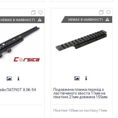
НЕМАЄ В НАЯВНОСТІ
НЕМАЄ В НАЯВНОСТІ
Подовжена планка перехід з
йн ПАТРІОТ Х ІЖ-94
ластівчиного хвоста 11мм на
пікатінні 21мм довжина 155мм
Пікатінні 155мм на ластівку 11мм