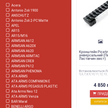
Acera
Antonio Zoli 1900
ANSCHUTZ
Antonio Zoli 2-PC Matte
APEL
AR15
AR15/M16
ARMSAN A612
ARMSAN A620X
ARMSAN A620
Кронштейн Picati
універсальний (Пі
ARMSAN ARMTAC
Ластівчин хвіст)
ARMSAN CRE8
ARMSAN P612
ARMSAN PHENOMA
Встановлюється Ла
5,6,7,8,9,10,11,12,1
ATA ARMS
ATA ARMS COMPANION E
4 850 
ATA ARMS PEGASUS PLASTIC
Ata Arms Neo 12
ПРИД
ATA ARMS Venza
BAR Maral
КУПИТИ ЗА 
BENELLI ARGO