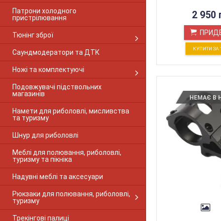
Beretta 92
Патрони холодного
2 950 
BERETTA A300
пристрілювання
BERETTA A390
ПРИД
Тюнінг зброї
BERETTA A391
Beretta AL 391 Урика
КУПИТИ ЗА 
Саундмодератори та ДТК
BERETTA A400
BERETTA ES-100
Ножі та комплектуючі
BERETTA UGB25
Подовжувачі підствольних
Bernardelli Mega
магазинів
Blaser
НЕМАЄ В 
Blaser R8
Намети для риболовлі, мисливства
та туризму
Blaser R93
Brno SUPER
Шнур для риболовлі
Brno 500
Brno 800
Меблі для полювання, риболовлі,
туризму та пікніка
Browning A5
Breda Xanthos
Надувні меблі та аксесуари
Browning BAR
Browning Bar 1-PC Gloss
Рюкзаки для полювання, риболовлі,
туризму
Browning Bar 2-PC Matte
Browning BLR
Трекінгові палиці