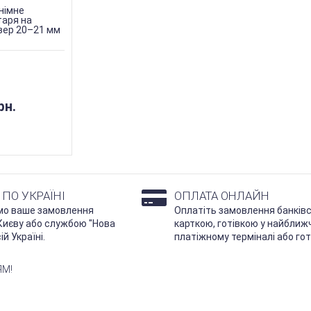
німне
таря на
івер 20–21 мм
рн.
ПО УКРАЇНІ
ОПЛАТА ОНЛАЙН
мо ваше замовлення
Оплатіть замовлення банків
 Києву або службою "Нова
карткою, готівкою у найближ
й Україні.
платіжному терміналі або гот
ЯМ!