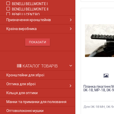
BENELLI BELLMONTE I
BENELLI BELLMONTE IІ
BENELLI CENTRO
Призначення кронштейнів
BENELLI COMFORT
BENELLI CRIO COMFORT
Країна виробника
Benelli M1
Benelli M2
BENELLI M2 COMFORT
Benelli M3
Benelli M4
BENELLI MONTEFELTRO
Benelli Nova
КАТАЛОГ ТОВАРІВ
Benelli Super Nova
BENELLI PASION
Кронштейни для зброї
BENELLI RAFAELLO
Оптика для зброї
BENELLI RAFAELLO CRIO
Планка пікатінні
BENELLI SUPER BLACK EAGLE II
ІЖ-18, МР-18, ІЖ-
Кільця для оптики
BENELLI SUPER SPORT
BENELLI VINCI
Манки та приманки для полювання
BERETTA 1301
Для ІЖ-18 МН, ІЖ-9
Оптоволоконні мушки
Beretta Colt 1911