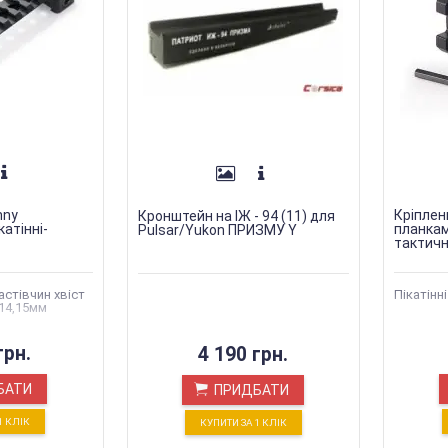
nny
Кріплен
Кронштейн на ІЖ - 94 (11) для
катінні-
планками
Pulsar/Yukon ПРИЗМУ Y
тактичн
стівчин хвіст
Пікатінн
3,14,15мм
грн.
4 190 грн.
БАТИ
ПРИДБАТИ
1 КЛIК
КУПИТИ ЗА 1 КЛIК