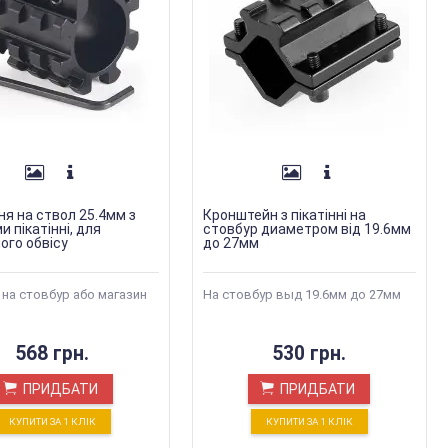
ня на ствол 25.4мм з
Кронштейн з пікатінні на
 пікатінні, для
стовбур диаметром від 19.6мм
ого обвісу
до 27мм
і на стовбур або магазин
На стовбур выд 19.6мм до 27мм
568 грн.
530 грн.
ПРИДБАТИ
ПРИДБАТИ
КУПИТИ ЗА 1 КЛIК
КУПИТИ ЗА 1 КЛIК