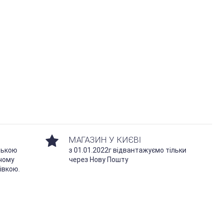
МАГАЗИН У КИЄВІ
ською
з 01.01.2022г відвантажуємо тільки
чому
через Нову Пошту
івкою.