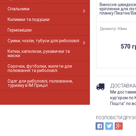
Browning Gold
Виносне швидкоз
Browning S-A RF 1-PC Gloss
Спальники
кріплення для ліх
Browning European
планку Пікатіні/В
Килимки та подушки
Browning A-Bolt 2-PC Matte
Browning A-Bolt LR 2-PC Matte
Диаметр 30мм
Гермомішки
Browning Long Action
Browning M2
Сумки, чохли, тубуси для риболовлі
Browning Shot Action
570 г
Кепки, капелюхи, рукавички та
Browning X-Bolt long
маски
Browning X-Bolt short
Browning X-BOLT 2-PC Matte
Сорочки, футболки, жилети для
полювання та риболовлі
Canik M2
CBL
Одяг для риболовлі, полювання,
Cobalt Combo
ДОСТАВКА 
туризму в ІМ Приціл
Cobalt SA28 Explorer
Ми достави
Core SB-PBM.410
кур'єром по
Crosman
Пошта" по всі
CZ411
CZ452
РОЗПОВІСТИ ДРУЗ
CZ453
CZ-457
CZ512