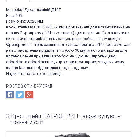
Матеріал Дюралюміній Д16Т
Вага 106 г
Розмір 43х50х20 мм
Кронштейн ПАТРІОТ 2КП - кільця призначені для встановлення на
планку Європризму (LM-євро-шина) для подальшої установки на
них оптичних прицілів на мисливських карабінах та рушницях.
Фрезеровані з термозміцненого дюралюмінію Д16Т, розраховані
на встановлення прицілів із трубою 30 мм, мають вкладиші для
встановлення прицілів із трубою на 1 дюйм. Виробництво,
обробка та обробка кілець проводиться парою, завдяки чому
кільця ідеально відповідають один одному.
Надійні та прості в установці.
РОЗПОВІСТИ ДРУЗЯМ!
З Кронштейн ПАТРІОТ 2КП також купують
ПОРІВНЯТИ УСІ