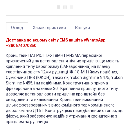
Огляд
Характеристики
Відгуки
Доставка по всьому світу EMS пишіть у
WhatsApp
+380674070850
Кронштейн ПАТРІОТ ІЖ-18МН ПРИЗМА перехідної
призначений для встановлення нічних прицілів, що мають
кріплення типу Європризму (LM-євро-шина) на планку
«ластівчин хвіст» 12мм рушниці ІЖ-18-МН і йому подібних,
Сумісний з ПНВ (ЮКОН), таких як, Yukon Sightline N475, Yukon
Sightline N455, і їм подібними. Конструктивно призма
фрезерована з нахилом 30'. Кріплення прицілу цього типу
дозволяє встановлювати приціл на кронштейн без
свердління та вклеювання. Кронштейн виконаний
цільнофрезерованим з високоміцного термозміцненого
дюралюмінію Д16Т. Конструкцією передбачений стопор, що
фіксує, який забезпечує надійне утримання кронштейна з
прицілом на рушницю.