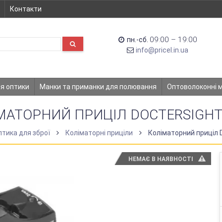
Контакти
09:00 – 19:00
пн.-сб.
info@pricel.in.ua
ля оптики
Манки та приманки для полювання
Оптоволоконні 
МАТОРНИЙ ПРИЦІЛ DOCTERSIGHT II
птика для зброї
Коліматорні приціли
Коліматорний приціл D
НЕМАЄ В НАЯВНОСТІ