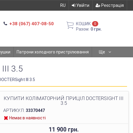
RU
Увійти
Реєстрація
+38 (067) 407-08-50
КОШИК
0
Разом:
0 грн.
мушки
Патрони холодного пристрілювання
Ще
I 3.5
OCTERSight III 3.5
КУПИТИ КОЛІМАТОРНИЙ ПРИЦІЛ DOCTERSIGHT III
3.5
АРТИКУЛ:
33370447
Немає в наявності
11 900 грн.