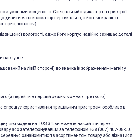
дно з умовами місцевості. Спеціальний індикатор на пристрої
що дивитися на коліматор вертикально, а його яскравість
ає прицілювання).
ідвищеної вологості, адже його корпус надійно захищає деталі
и наступне:
шований на лівій стороні) до значка із зображенням магніту
ого (а перейти в перший режим можна з третього).
 спрощує користування прицільним пристроєм, особливо в
ціну цієї моделі на ТОЗ 34, ви можете на сайті інтернет-
овару або зателефонувавши за телефоном +38 (067) 407-08-50.
посередньо ознайомитися з асортиментом товару або дізнатися