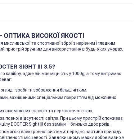
I – ОПТИКА ВИСОКОЇ ЯКОСТІ
я мисливської та спортивної зброї з нарізним і гладким
ий пристрій зручним для використання в будь-яких умовах,
TER SIGHT III 3.5?
о калібру, адже він має міцність у 1000g, а тому витримає
реваг:
огляд і зробити зображення більш чітким.
нзами, захищеними спеціальним покриттям від можливих
х алюмінієвих сплавів та нержавіючої сталі.
 за повної відсутності світла. При цьому пристрій споживає
цілу DOCTER Sight III без заміни – близько двох років.
допомогою електронної системи: передня частина приладу
вітленості місцевості. Завдяки цьому марку добре видно у