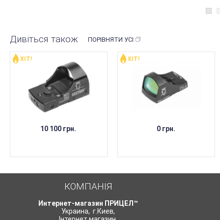
Дивіться також
ПОРІВНЯТИ УСІ
ХІТ!
ХІТ!
НЕМАЄ В НАЯВНОСТІ
НЕМАЄ В НАЯВНОСТІ
10 100 грн.
0 грн.
КОМПАНІЯ
Интернет-магазин ПРИЦЕЛ™
Украина
,
г.Киев
,
Інтернет магазин
,