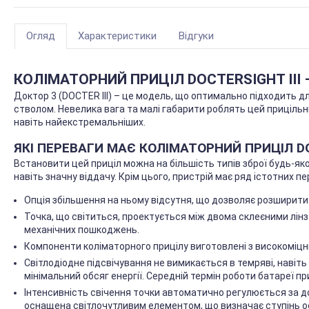
Огляд
Характеристики
Відгуки
КОЛІМАТОРНИЙ ПРИЦІЛ DOCTER
S
IGHT II
Доктор 3 (DOCTER III) – це модель, що оптимально підходить дл
стволом. Невелика вага та малі габарити роблять цей прицільн
навіть найекстремальніших.
ЯКІ ПЕРЕВАГИ МАЄ КОЛІМАТОРНИЙ ПРИЦІЛ DOC
Встановити цей приціл можна на більшість типів зброї будь-яког
навіть значну віддачу. Крім цього, пристрій має ряд істотних пе
Опція збільшення на ньому відсутня, що дозволяє розширити 
Точка, що світиться, проектується між двома склеєними лі
механічних пошкоджень.
Компоненти коліматорного прицілу виготовлені з високоміцни
Світлодіодне підсвічування не вимикається в темряві, навіть
мінімальний обсяг енергії. Середній термін роботи батареї при
Інтенсивність свічення точки автоматично регулюється за 
оснащена світлочутливим елементом, що визначає ступінь ос