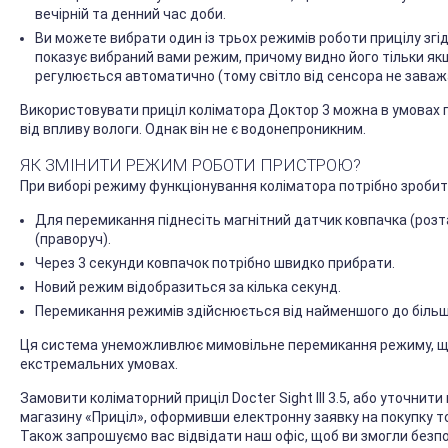
вечірній та денний час доби.
Ви можете вибрати один із трьох режимів роботи прицілу згі
показує вибраний вами режим, причому видно його тільки як
регулюється автоматично (тому світло від сенсора не заваж
Використовувати приціл коліматора Доктор 3 можна в умовах п
від впливу вологи. Однак він не є водонепроникним.
ЯК ЗМІНИТИ РЕЖИМ РОБОТИ ПРИСТРОЮ?
При виборі режиму функціонування коліматора потрібно зробит
Для перемикання піднесіть магнітний датчик ковпачка (розта
(праворуч).
Через 3 секунди ковпачок потрібно швидко прибрати.
Новий режим відобразиться за кілька секунд.
Перемикання режимів здійснюється від найменшого до більш
Ця система унеможливлює мимовільне перемикання режиму, що
екстремальних умовах.
Замовити коліматорний приціл Docter Sight III 3.5, або уточнити 
магазину «Приціл», оформивши електронну заявку на покупку т
Також запрошуємо вас відвідати наш офіс, щоб ви змогли без