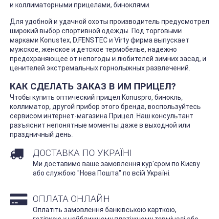
и коллиматорными прицелами, биноклями.
Для удобной и удачной охоты производитель предусмотрел
широкий выбор спортивной одежды. Под торговыми
марками Konustex, D.FENSTEC и Virty фирма выпускает
мужское, женское и детское термобелье, надежно
предохраняющее от непогоды и любителей зимних засад, и
ценителей экстремальных горнолыжных развлечений.
КАК СДЕЛАТЬ ЗАКАЗ В ИМ ПРИЦЕЛ?
Чтобы купить оптический прицел Konuspro, бинокль,
коллиматор, другой прибор этого бренда, воспользуйтесь
сервисом интернет-магазина Прицел. Наш консультант
разъяснит непонятные моменты даже в выходной или
праздничный день.
ДОСТАВКА ПО УКРАЇНІ
Ми доставимо ваше замовлення кур'єром по Києву
або службою "Нова Пошта" по всій Україні.
ОПЛАТА ОНЛАЙН
Оплатіть замовлення банківською карткою,