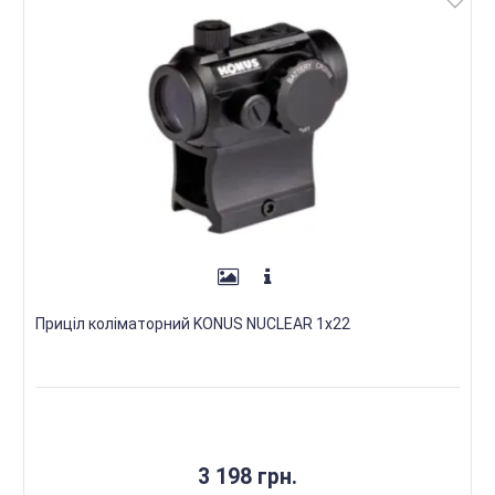
Приціл коліматорний KONUS NUCLEAR 1x22
3 198 грн.