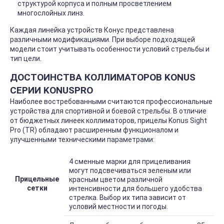
структурой корпуса и полным просветлением
многослойных линз.
Каждая линейка устройств Конус представлена
различными модификациями. При выборе подходящей
модели стоит учитывать особенности условий стрельбы и
тип цели.
ДОСТОИНСТВА КОЛЛИМАТОРОВ KONUS
СЕРИИ KONUSPRO
Наиболее востребованными считаются профессиональные
устройства для спортивной и боевой стрельбы. В отличие
от бюджетных линеек коллиматоров, прицелы Konus Sight
Pro (TR) обладают расширенным функционалом и
улучшенными техническими параметрами:
4 сменные марки для прицеливания
могут подсвечиваться зеленым или
Прицельные
красным цветом различной
сетки
интенсивности для большего удобства
стрелка. Выбор их типа зависит от
условий местности и погоды.