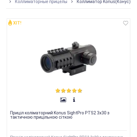
Коллиматорные прицелы
Коллиматор Konus(Конус)
ХІТ!
Приціл коліматорний Konus SightPro PTS2 3х30 з
тактичною прицільною сіткою