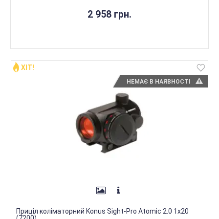
2 958 грн.
ХІТ!
НЕМАЄ В НАЯВНОСТІ
Приціл коліматорний Konus Sight-Pro Atomic 2.0 1x20
(7200)