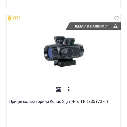
ХІТ!
НЕМАЄ В НАЯВНОСТІ
Приціл коліматорний Konus Sight-Pro TR 1x35 (7375)