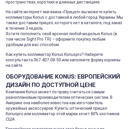
пространствах, коротких и длинных дистанциях.
На сайте интернет-магазина «Прицел» вы можете купить
коллиматоры Konus с доставкой в любой город Украины. Мы
также доставим прицел, которого нет в каталоге, под заказ
в течение 3 недель.
Хотите пополнить свой арсенал любой моделью Konus (в
том числе Sight Pro TR) – оформите покупку любым
удобным для вас способом:
Как купить коллиматор Konus Konuspro? Наберите
консультанта 067-407-08-50 или заполните форму корзины
на сайте.
ОБОРУДОВАНИЕ KONUS: ЕВРОПЕЙСКИЙ
ДИЗАЙН ПО ДОСТУПНОЙ ЦЕНЕ
Компания Konus может по праву считаться самым
разноплановым производителем оптических систем. В
Америке она наиболее известна как изготовитель
оружейных аксессуаров. Купить оптический прицел
Konuspro или коллиматор этой марки хочет 80% охотников
США.