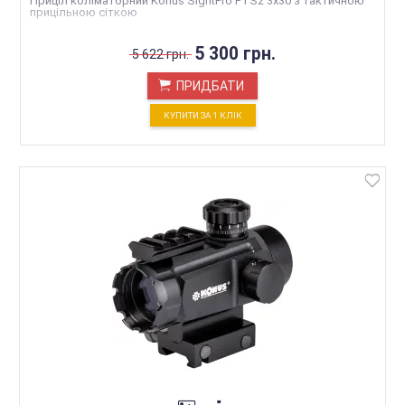
Приціл коліматорний Konus SightPro PTS2 3х30 з тактичною
прицільною сіткою
5 300 грн.
5 622 грн.
ПРИДБАТИ
КУПИТИ ЗА 1 КЛIК