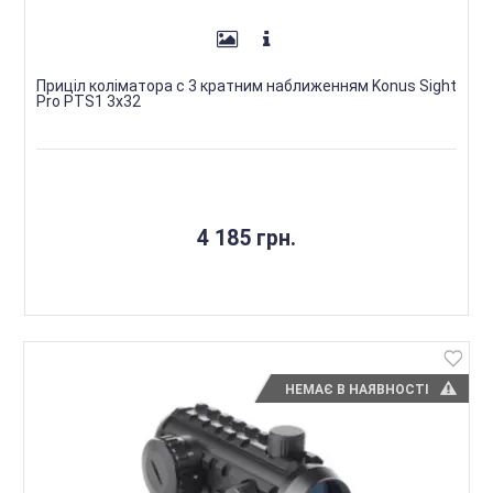
Приціл коліматора c 3 кратним наближенням Konus Sight
Pro PTS1 3х32
4 185 грн.
НЕМАЄ В НАЯВНОСТІ