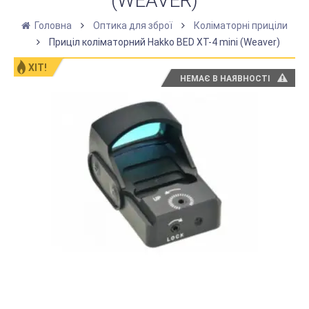
(WEAVER)
Головна
Оптика для зброї
Коліматорні приціли
Приціл коліматорний Hakko BED XT-4 mini (Weaver)
ХІТ!
НЕМАЄ В НАЯВНОСТІ