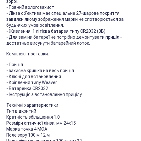
зброї.
- Повний вологозахист
- Лінза об'єктива має спеціальне 27-шарове покриття,
завдяки якому зображення марки не спотворюється за
будь-яких умов освітлення.
- Живлення: 1 літієва батарея типу CR2032 (3В).
- Для заміни батареї не потрібно демонтувати приціл -
достатньо висунути батарейний лоток.
Комплект поставки:
- Приціл
- захисна кришка на весь приціл
- Ключі для встановлення
- Кріплення типу Weaver
- Батарейка CR2032
- Інструкція з встановлення прицілу
Технічні характеристики
Тип відкритий
Кратність збільшення 1.0
Розміри оптичної лінзи, мм 24x15
Марка точка 4 МОА
Поле зору 100 м 12 м