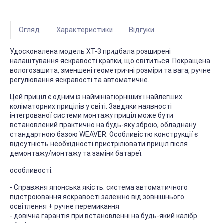
Огляд
Характеристики
Відгуки
Удосконалена модель XT-3 придбала розширені
налаштування яскравості крапки, що світиться. Покращена
вологозашита, зменшені геометричні розміри та вага, ручне
регулювання яскравості та автоматичне.
Цей приціл є одним із наймініатюрніших і найлегших
коліматорних прицілів у світі. Завдяки наявності
інтегрованої системи монтажу приціл може бути
встановлений практично на будь-яку зброю, обладнану
стандартною базою WEAVER. Особливістю конструкції є
відсутність необхідності пристрілювати приціл після
демонтажу/монтажу та заміни батареї.
особливості:
- Справжня японська якість. система автоматичного
підстроювання яскравості залежно від зовнішнього
освітлення + ручне перемикання
- довічна гарантія при встановленні на будь-який калібр