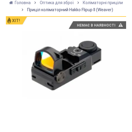
Головна
Оптика для зброї
Коліматорні приціли
Приціл коліматорний Hakko Flipup II (Weaver)
ХІТ!
НЕМАЄ В НАЯВНОСТІ