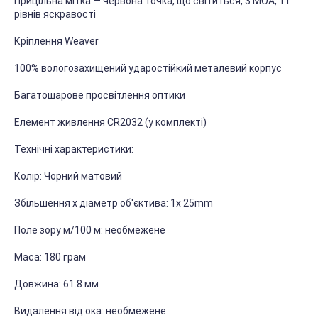
Прицільна мітка — червона точка, що світиться, 3 МОА, 11
рівнів яскравості
Кріплення Weaver
100% вологозахищений ударостійкий металевий корпус
Багатошарове просвітлення оптики
Елемент живлення CR2032 (у комплекті)
Технічні характеристики:
Колір:
Чорний матовий
Збільшення x діаметр об'єктива:
1x 25mm
Поле зору м/100 м: необмежене
Маса: 180 грам
Довжина: 61.8 мм
Видалення від ока:
необмежене