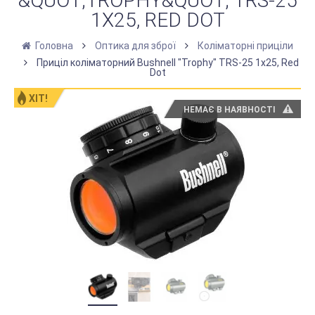
&QUOT;TROPHY&QUOT; TRS-25
1Х25, RED DOT
Головна
Оптика для зброї
Коліматорні приціли
Приціл коліматорний Bushnell "Trophy" TRS-25 1х25, Red
Dot
ХІТ!
НЕМАЄ В НАЯВНОСТІ