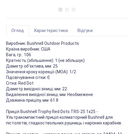
Огляд
Характеристики
Відгуки
Виробник:
Bushnell Outdoor Products
Країна виробник:
США
Вага, гр.:
106
Кратність (збільшення):
1 (не збільшує)
Діаметр об'єктива, мм:
25
Значення кроку корекції (МОА):
1/2
Підсвічування сітки:
Є
Сітка:
Red Dot
Діаметр вихідної зіниці, мм:
22
Видалення вихідної зіниці, мм:
Необмежене
Довжина прицілу, мм:
61.8
Приціл Bushnell Trophy Red Dots TRS-25 1x25 -
Ультракомпактний приціл коліматорний Bushnell для
пістолетів, гладкоствольних рушниць і нарізних карабінів.