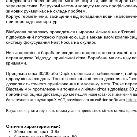
анодування нанесено чорне матове покриття, яке не стирається, 
характеристики. Всі рухомі частини корпусу мають профільовану
зимових рукавичках не складе проблем.
Корпус герметичний, захищений від попадання води і наповнени
при перепаді температур.
Відбудова паралаксу проводиться широким кільцем на об'єктиві в 
підпружинний потужною пружиною, що є механізмом компенсації 
систему фокусування Fast Focus на окулярі.
Низькопрофільні барабани введення поправок по вертикалі та 
перешкоджає "відводу" прицільної сітки. Барабани мають ціну к
кришками.
Прицільна сітка 30/30 або Duplex є однією з найвідоміших, най
одразу кілька завдань. Товсті зовнішні лінії легко дозволяють "вес
дозволяють точного прицілювання в маленьку мету. Тонке перехре
Відстань між протилежними тонкими лініями сітки відповідає 30 
приблизної оцінки дистанції до мети
.
Для іншої кратності значення д
виробника:
https
балістичного калькулятора X-ACT, розміщеного на сайті
Візуально оцінити зручність користування прицільною сіткою можна прямо
Оптичні характеристики:
Збільшення, крат: 3-9x
Діаметр лінзи об'єктива, мм: 50