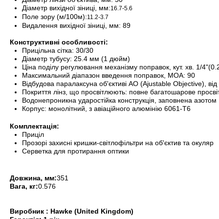
Діаметр вихідної зіниці, мм:
16.7-5.6
Поле зору (м/100м):
11.2-3.7
Видалення вихідної зіниці, мм: 89
Конструктивні особливості:
Прицільна сітка: 30/30
Діаметр тубусу: 25.4 мм (1 дюйм)
Ціна поділу регулювання механізму поправок, кут. хв. 1/4"(
Максимальний діапазон введення поправок, МОА: 90
Відбудова паралаксу
на об'єктиві AO (Ajustable Objective), ві
Покриття лінз, що просвітлюють: повне багатошарове просвітл
Водонепроникна ударостійка конструкція, заповнена азотом
Корпус: монолітний, з авіаційного алюмінію 6061-T6
Комплектація:
Приціл
Прозорі захисні кришки-світлофільтри на об'єктив та окуляр
Серветка для протирання оптики
Довжина, мм:
351
Вага, кг:
0.576
Виробник : Hawke (United Kingdom)