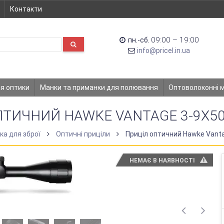
Контакти
09:00 – 19:00
пн.-сб.
info@pricel.in.ua
ля оптики
Манки та приманки для полювання
Оптоволоконні 
ТИЧНИЙ HAWKE VANTAGE 3-9X50 
ка для зброї
Оптичні приціли
Приціл оптичний Hawke Vanta
НЕМАЄ В НАЯВНОСТІ