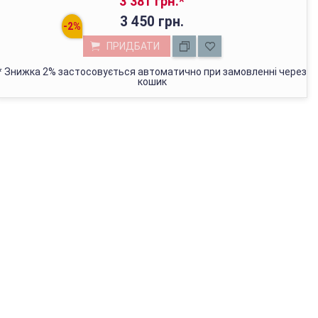
3 381 грн.
*
3 450 грн.
ПРИДБАТИ
*
Знижка 2% застосовується автоматично при замовленні через
кошик
МАГАЗИН У КИЄВІ
з 01.01.2022г відвантажуємо тільки через Нову Пошту