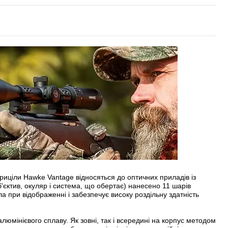
Приціли Hawke Vantage відносяться до оптичних приладів із
б'єктив, окуляр і система, що обертає) нанесено 11 шарів
а при відображенні і забезпечує високу роздільну здатність
люмінієвого сплаву. Як зовні, так і всередині на корпус методом