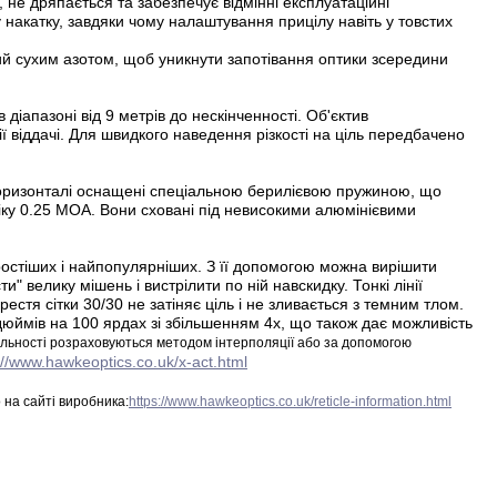
не дряпається та забезпечує відмінні експлуатаційні
 накатку, завдяки чому налаштування прицілу навіть у товстих
й сухим азотом, щоб уникнути запотівання оптики зсередини
діапазоні від 9 метрів до нескінченності. Об'єктив
віддачі. Для швидкого наведення різкості на ціль передбачено
горизонталі оснащені спеціальною берилієвою пружиною, що
ліку 0.25 МОА. Вони сховані під невисокими алюмінієвими
простіших і найпопулярніших. З її допомогою можна вирішити
ти" велику мішень і вистрілити по ній навскидку. Тонкі лінії
стя сітки 30/30 не затіняє ціль і не зливається з темним тлом.
дюймів на 100 ярдах зі збільшенням 4х, що також дає можливість
альності розраховуються методом інтерполяції або за допомогою
://www.hawkeoptics.co.uk/x-act.html
 на сайті виробника:
https://www.hawkeoptics.co.uk/reticle-information.html