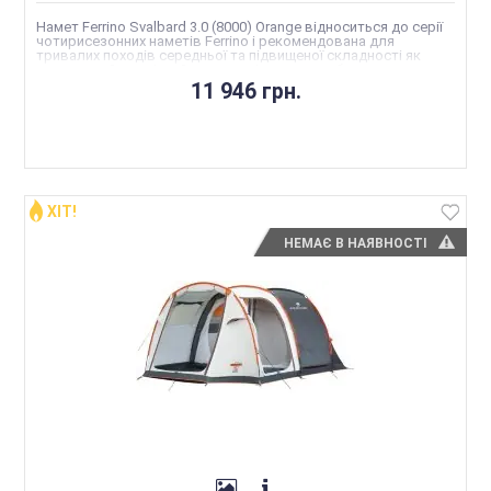
Намет Ferrino Svalbard 3.0 (8000) Orange відноситься до серії
чотирисезонних наметів Ferrino і рекомендована для
тривалих походів середньої та підвищеної складності як
компактний тримісний намет з місткими тамбурами для
спорядження
11 946 грн.
ХІТ!
НЕМАЄ В НАЯВНОСТІ