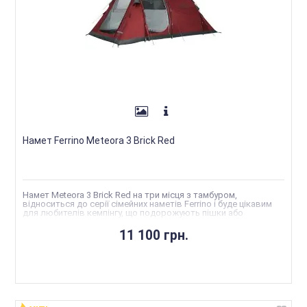
Намет Ferrino Meteora 3 Brick Red
Намет Meteora 3 Brick Red на три місця з тамбуром,
відноситься до серії сімейних наметів Ferrino і буде цікавим
для любителів кемпінгу, що подорожують пішки або
громадським транспортом, оскільки його відносно невелика
вага дозволяє носити намет за плечима.
11 100 грн.