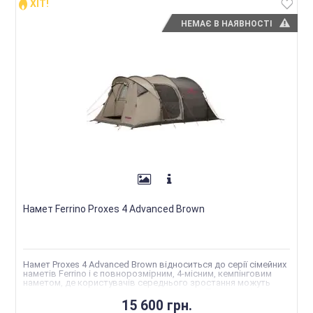
ХІТ!
НЕМАЄ В НАЯВНОСТІ
Намет Ferrino Proxes 4 Advanced Brown
Намет Proxes 4 Advanced Brown відноситься до серії сімейних
наметів Ferrino і є повнорозмірним, 4-місним, кемпінговим
наметом, де користувачів середнього зростання можуть
вільно переміщатися на повне зростання. Три окремі входи
15 600 грн.