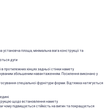
а установча площа, мінімальна вага конструкції та
аються дуги
 в протилежних кінцях задньої стінки намету.
ачуваним збільшеним навантаженням. Посилення виконано у
тосування спеціальної фурнітури форми. Відтяжка натягується
едині.
струкцію щодо встановлення намету.
ки чому підвищується стійкість на вигин та покращується