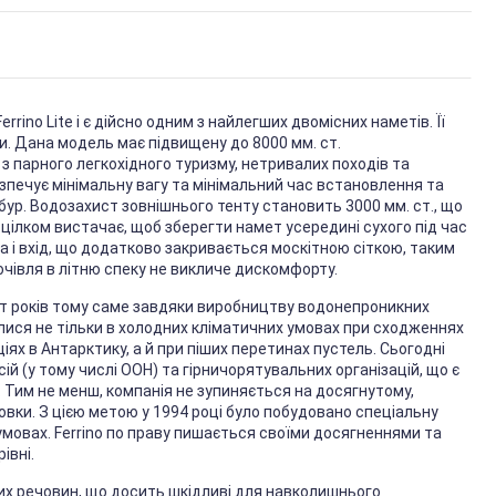
Ferrino Lite і є дійсно одним з найлегших двомісних наметів. Її
и. Дана модель має підвищену до 8000 мм. ст.
з парного легкохідного туризму, нетривалих походів та
зпечує мінімальну вагу та мінімальний час встановлення та
бур. Водозахист зовнішнього тенту становить 3000 мм. ст., що
 цілком вистачає, щоб зберегти намет усередині сухого під час
а і вхід, що додатково закривається москітною сіткою, таким
чівля в літню спеку не викличе дискомфорту.
сят років тому саме завдяки виробництву водонепроникних
лися не тільки в холодних кліматичних умовах при сходженнях
ях в Антарктику, а й при піших перетинах пустель. Сьогодні
ій (у тому числі ООН) та гірничорятувальних організацій, що є
 Тим не менш, компанія не зупиняється на досягнутому,
вки. З цією метою у 1994 році було побудовано спеціальну
умовах. Ferrino по праву пишається своїми досягненнями та
івні.
них речовин, що досить шкідливі для навколишнього