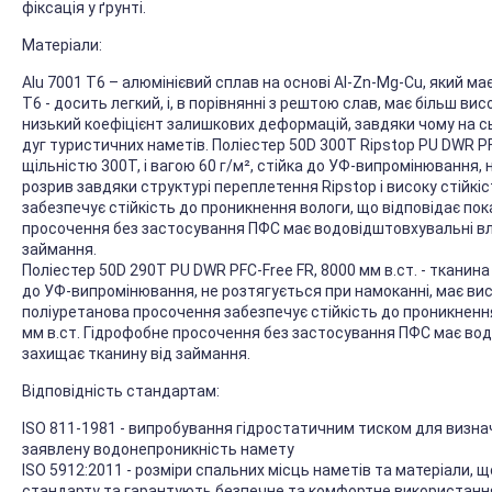
фіксація у ґрунті.
Матеріали:
Alu 7001 T6 – алюмінієвий сплав на основі Al-Zn-Mg-Cu, який ма
T6 - досить легкий, і, в порівнянні з рештою слав, має більш в
низький коефіцієнт залишкових деформацій, завдяки чому на с
дуг туристичних наметів. Поліестер 50D 300T Ripstop PU DWR PFC
щільністю 300T, і вагою 60 г/м², стійка до УФ-випромінювання, 
розрив завдяки структурі переплетення Ripstop і високу стійкі
забезпечує стійкість до проникнення вологи, що відповідає пок
просочення без застосування ПФС має водовідштовхувальні вл
займання.
Поліестер 50D 290T PU DWR PFC-Free FR, 8000 мм в.ст. - тканина
до УФ-випромінювання, не розтягується при намоканні, має висо
поліуретанова просочення забезпечує стійкість до проникнення
мм в.ст. Гідрофобне просочення без застосування ПФС має во
захищає тканину від займання.
Відповідність стандартам:
ISO 811-1981 - випробування гідростатичним тиском для визна
заявлену водонепроникність намету
ISO 5912:2011 - розміри спальних місць наметів та матеріали
стандарту та гарантують безпечне та комфортне використанн