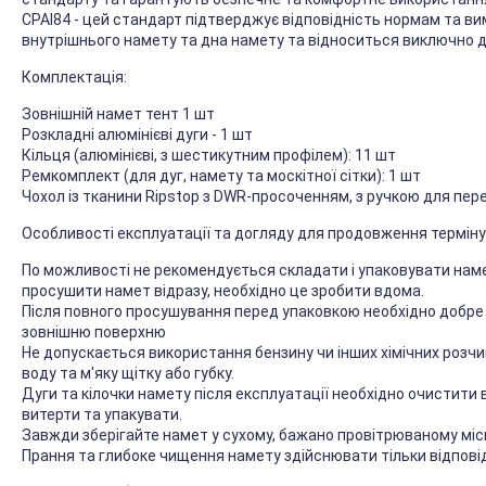
CPAI84 - цей стандарт підтверджує відповідність нормам та вим
внутрішнього намету та дна намету та відноситься виключно д
Комплектація:
Зовнішній намет тент 1 шт
Розкладні алюмінієві дуги - 1 шт
Кільця (алюмінієві, з шестикутним профілем): 11 шт
Ремкомплект (для дуг, намету та москітної сітки): 1 шт
Чохол із тканини Ripstop з DWR-просоченням, з ручкою для пер
Особливості експлуатації та догляду для продовження терміну
По можливості не рекомендується складати і упаковувати наме
просушити намет відразу, необхідно це зробити вдома.
Після повного просушування перед упаковкою необхідно добре 
зовнішню поверхню
Не допускається використання бензину чи інших хімічних розч
воду та м'яку щітку або губку.
Дуги та кілочки намету після експлуатації необхідно очистити 
витерти та упакувати.
Завжди зберігайте намет у сухому, бажано провітрюваному міс
Прання та глибоке чищення намету здійснювати тільки відпові