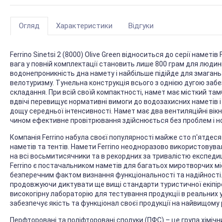
Огляд
Характеристики
Відгуки
Ferrino Sinetsi 2 (8000) Olive Green відноситься до серії наметів 
вага у повній комплектації становить лише 800 грам для людин
водонепроникність дна намету і найбільше підійде для змагань 
велотуризму. Тунельна конструкція всього з однією дугою забе
складання. При всій своїй компактності, намет має місткий там
вдвічі перевищує нормативні вимоги до водозахисних наметів і
дощу середньої інтенсивності. Намет має два вентиляційні вікн
чином ефективне провітрювання здійснюється без проблем і но
Компанія Ferrino набула своєї популярності майже сто п'ятде
наметів та тентів. Намети Ferrino неодноразово використовува
на всі восьмитисячники та в рекордних за тривалістю експедиці
Ferrino є постачальником наметів для багатьох миротворчих міс
безперечним фактом визнання функціональності та надійності.
продовжуючи диктувати ще вищі стандарти туристичної екіпіро
високогірну лабораторію для тестування продукції в реальних 
забезпечує якість та функціонал своєї продукції на найвищому р
Перфторовані та поліфторовані сполуки (ПФС) – це група хіміч