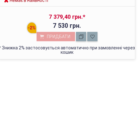
Немає в наявності
7 379,40 грн.
*
7 530 грн.
ПРИДБАТИ
*
Знижка 2% застосовується автоматично при замовленні через
кошик
МАГАЗИН У КИЄВІ
з 01.01.2022г відвантажуємо тільки через Нову Пошту