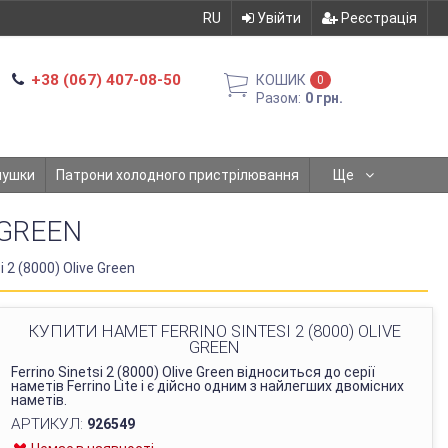
RU
Увійти
Реєстрація
+38 (067) 407-08-50
КОШИК
0
Разом:
0 грн.
мушки
Патрони холодного пристрілювання
Ще
 GREEN
i 2 (8000) Olive Green
КУПИТИ НАМЕТ FERRINO SINTESI 2 (8000) OLIVE
GREEN
Ferrino Sinetsi 2 (8000) Olive Green відноситься до серії
наметів Ferrino Lite і є дійсно одним з найлегших двомісних
наметів.
АРТИКУЛ:
926549