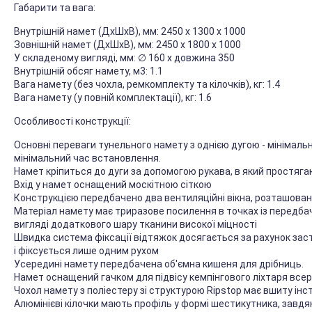
Габарити та вага:
Внутрішній намет (ДхШхВ), мм: 2450 х 1300 х 1000
Зовнішній намет (ДхШхВ), мм: 2450 х 1800 х 1000
У складеному вигляді, мм: ∅ 160 x довжина 350
Внутрішній обсяг намету, м3: 1.1
Вага намету (без чохла, ремкомплекту та кілочків), кг: 1.4
Вага намету (у повній комплектації), кг: 1.6
Особливості конструкції:
Основні переваги тунельного намету з однією дугою - мінімальн
мінімальний час встановлення.
Намет кріпиться до дуги за допомогою рукава, в який простяг
Вхід у намет оснащений москітною сіткою
Конструкцією передбачено два вентиляційні вікна, розташовані
Матеріал намету має триразове посилення в точках із передб
вигляді додаткового шару тканини високої міцності
Швидка система фіксації відтяжок досягається за рахунок зас
і фіксується лише одним рухом
Усередині намету передбачена об'ємна кишеня для дрібниць.
Намет оснащений гачком для підвісу кемпінгового ліхтаря всер
Чохол намету з поліестеру зі структурою Ripstop має вшиту ін
Алюмінієві кілочки мають профіль у формі шестикутника, завдя