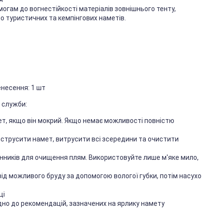
огам до вогнестійкості матеріалів зовнішнього тенту,
о туристичних та кемпінгових наметів.
енесення: 1 шт
 служби:
т, якщо він мокрий. Якщо немає можливості повністю
струсити намет, витрусити всі зсередини та очистити
инників для очищення плям. Використовуйте лише м'яке мило,
від можливого бруду за допомогою вологої губки, потім насухо
ці
дно до рекомендацій, зазначених на ярлику намету