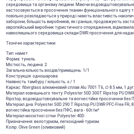
середовища та організму людини. Маючи водовідштовхувальні 
застосовуються в просочення тканин функціонального одягу т
повільно розкладаються у природі і мають властивість накопичув
заборони, більшість виробників, як і раніше, продовжують заст
європейський виробник туристичного спорядження, відмовилас
навколишнього середовища склади DWR просочення для надан
Технічні характеристики:
Тип: намет
Форма: тунель
Місткість, людина: 2
Загальна кількість входів/приміщень: 1/1
Конструкція: одношарова
Наявність тамбуру / кількість: є / 1
Каркас: fiberglass алюмінієвий сплав Alu 7001 T6, ∅ 8.5 мм, 1 ду
Матеріал зовнішнього тенту: Polyester 50D 300T Ripstop PU DWR 
Ripstop, водовідштовхувальне та вогнестійке просочення без ПФ
Матеріал дна: Polyester 50D 290 T Ripstop PU DWR PFC-Free FR, 
вогнестійка просочення без ПФС, вага - 60г/м²
Матеріал москітної сітки: Polyester 40D
Призначення: велотуризм, легкохідний туризм.
Колір: Olive Green (оливковий)