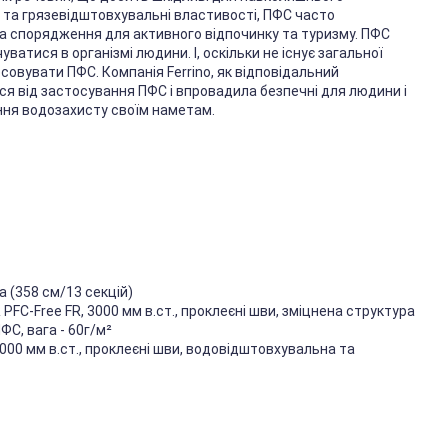
та грязевідштовхувальні властивості, ПФС часто
а спорядження для активного відпочинку та туризму. ПФС
атися в організмі людини. І, оскільки не існує загальної
осовувати ПФС. Компанія Ferrino, як відповідальний
я від застосування ПФС і впровадила безпечні для людини і
ня водозахисту своїм наметам.
га (358 см/13 секцій)
PFC-Free FR, 3000 мм в.ст., проклеєні шви, зміцнена структура
С, вага - 60г/м²
8000 мм в.ст., проклеєні шви, водовідштовхувальна та