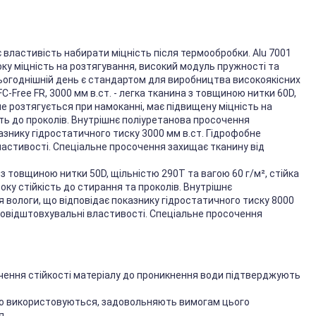
є властивість набирати міцність після термообробки. Alu 7001
исоку міцність на розтягування, високий модуль пружності та
ьогоднішній день є стандартом для виробництва високоякісних
-Free FR, 3000 мм в.ст. - легка тканина з товщиною нитки 60D,
не розтягується при намоканні, має підвищену міцність на
сть до проколів. Внутрішнє поліуретанова просочення
азнику гідростатичного тиску 3000 мм в.ст. Гідрофобне
астивості. Спеціальне просочення захищає тканину від
 з товщиною нитки 50D, щільністю 290T та вагою 60 г/м², стійка
ку стійкість до стирання та проколів. Внутрішнє
 вологи, що відповідає показнику гідростатичного тиску 8000
довідштовхувальні властивості. Спеціальне просочення
чення стійкості матеріалу до проникнення води підтверджують
, що використовуються, задовольняють вимогам цього
я