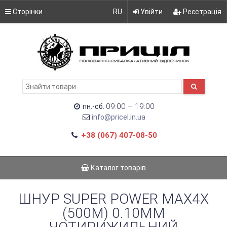
Сторінки
RU
Увійти
Реєстрація
09:00 – 19:00
пн.-сб.
info@pricel.in.ua
+38 (067) 407-08-50
Каталог товарів
ШНУР SUPER POWER MAX4X
(500М) 0.10ММ