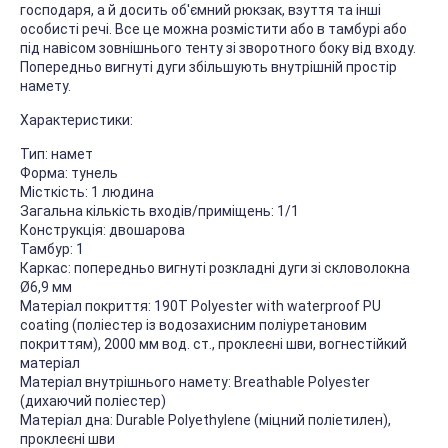
господаря, а й досить об'ємний рюкзак, взуття та інші
особисті речі. Все це можна розмістити або в тамбурі або
під навісом зовнішнього тенту зі зворотного боку від входу.
Попередньо вигнуті дуги збільшують внутрішній простір
намету.
Характеристики:
Тип: намет
Форма: тунель
Місткість: 1 людина
Загальна кількість входів/приміщень: 1/1
Конструкція: двошарова
Тамбур: 1
Каркас: попередньо вигнуті розкладні дуги зі скловолокна
Ø6,9 мм
Матеріал покриття: 190T Polyester with waterproof PU
coating (поліестер із водозахисним поліуретановим
покриттям), 2000 мм вод. ст., проклеєні шви, вогнестійкий
матеріал
Матеріал внутрішнього намету: Breathable Polyester
(дихаючий поліестер)
Матеріал дна: Durable Polyethylene (міцний поліетилен),
проклеєні шви