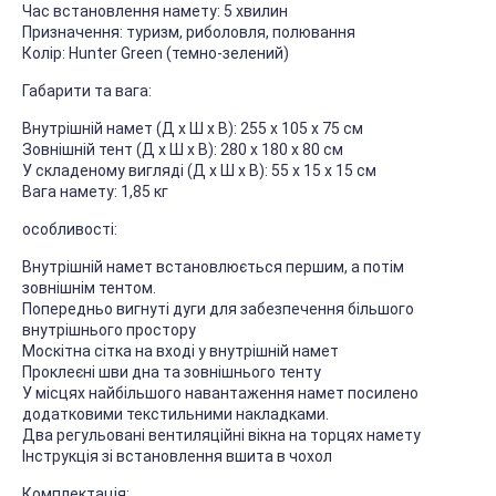
Час встановлення намету: 5 хвилин
Призначення: туризм, риболовля, полювання
Колір: Hunter Green (темно-зелений)
Габарити та вага:
Внутрішній намет (Д х Ш х В): 255 х 105 х 75 см
Зовнішній тент (Д х Ш х В): 280 х 180 х 80 см
У складеному вигляді (Д х Ш х В): 55 х 15 х 15 см
Вага намету: 1,85 кг
особливості:
Внутрішній намет встановлюється першим, а потім
зовнішнім тентом.
Попередньо вигнуті дуги для забезпечення більшого
внутрішнього простору
Москітна сітка на вході у внутрішній намет
Проклеєні шви дна та зовнішнього тенту
У місцях найбільшого навантаження намет посилено
додатковими текстильними накладками.
Два регульовані вентиляційні вікна на торцях намету
Інструкція зі встановлення вшита в чохол
Комплектація: