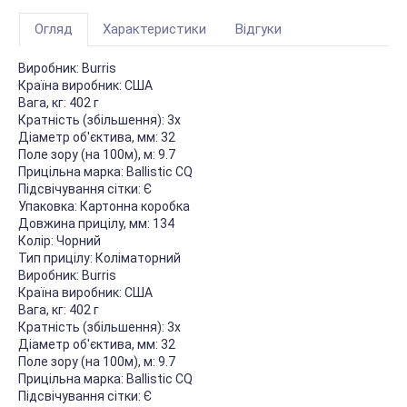
Огляд
Характеристики
Відгуки
Виробник:
Burris
Країна виробник:
США
Вага, кг:
402 г
Кратність (збільшення):
3х
Діаметр об'єктива, мм:
32
Поле зору (на 100м), м:
9.7
Прицільна марка:
Ballistic CQ
Підсвічування сітки:
Є
Упаковка:
Картонна коробка
Довжина прицілу, мм:
134
Колір:
Чорний
Тип прицілу:
Коліматорний
Виробник:
Burris
Країна виробник:
США
Вага, кг:
402 г
Кратність (збільшення):
3х
Діаметр об'єктива, мм:
32
Поле зору (на 100м), м:
9.7
Прицільна марка:
Ballistic CQ
Підсвічування сітки:
Є