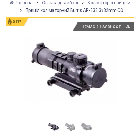
Головна
Оптика для зброї
Коліматорні приціли
Приціл коліматорний Burris AR-332 3x32mm CQ
ХІТ!
НЕМАЄ В НАЯВНОСТІ